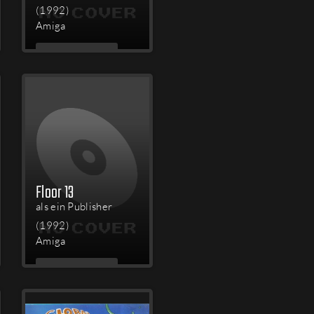
(1992)
Amiga
MEHR
LESEN
Floor 13
als ein Publisher
(1992)
Amiga
MEHR
LESEN