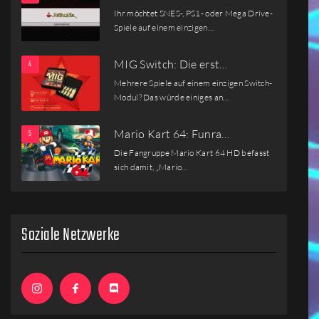
Ihr möchtet SNES-, PS1- oder Mega Drive-
Spiele auf einem einzigen…
MIG Switch: Die erst…
Mehrere Spiele auf einem einzigen Switch-
Modul? Das würde einiges an…
Mario Kart 64: Funra…
Die Fangruppe Mario Kart 64 HD befasst
sich damit, „Mario…
Soziale Netzwerke