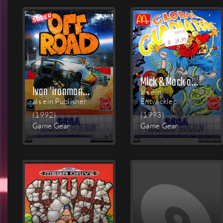
LESEN
LESEN
Mick & Mack as the Global Gladiators
Ivan 'Ironman' Stewart's Super Off Road
als ein
als ein Publisher
Entwickler
(1992)
(1993)
Game Gear
Game Gear
MEHR
MEHR
LESEN
LESEN