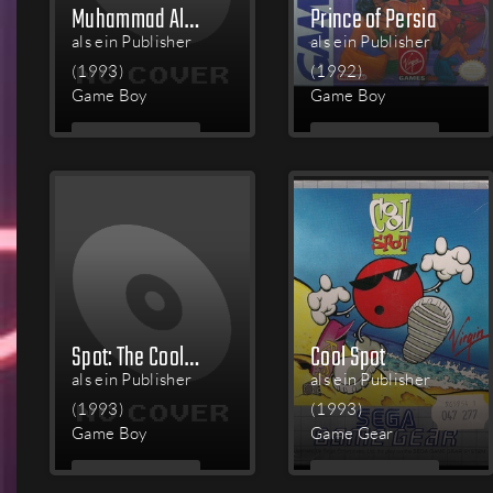
Muhammad Ali Heavyweight Boxing
Prince of Persia
als ein Publisher
als ein Publisher
(1993)
(1992)
Game Boy
Game Boy
MEHR
MEHR
LESEN
LESEN
Spot: The Cool Adventure
Cool Spot
als ein Publisher
als ein Publisher
(1993)
(1993)
Game Boy
Game Gear
MEHR
MEHR