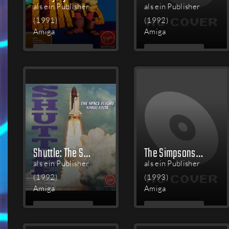
als ein Publisher
als ein Publisher
(1991)
(1992)
Amiga
Amiga
MEHR
MEHR
LESEN
LESEN
Shuttle: The Space Flight Simulator
The Simpsons: Bart vs. the World
als ein Publisher
als ein Publisher
(1992)
(1993)
Amiga
Amiga
MEHR
MEHR
LESEN
LESEN