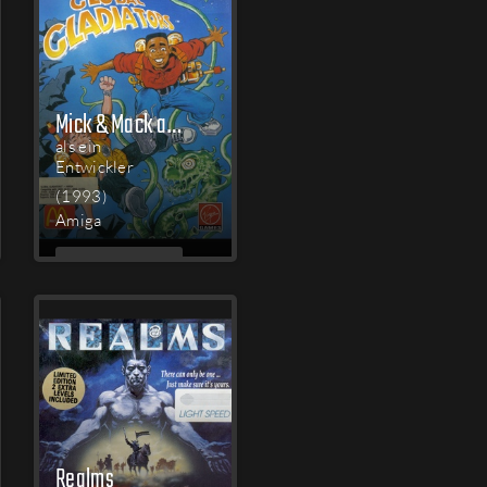
Mick & Mack as the Global Gladiators
als ein
Entwickler
(1993)
Amiga
MEHR
LESEN
Realms