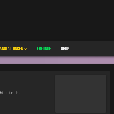
ANSTALTUNGEN
FREUNDE
SHOP
Veranstaltungen
Alle
Veranstaltung erstellen
Genres
te ist nicht
Perspektiven
Veranstaltungsorte