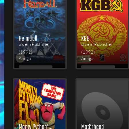
Heimdall
KGB
als ein Publisher
als ein Publisher
(1991)
(1992)
Amiga
Amiga
MEHR
MEHR
LESEN
LESEN
Monty Python's Flying Circus
Motörhead