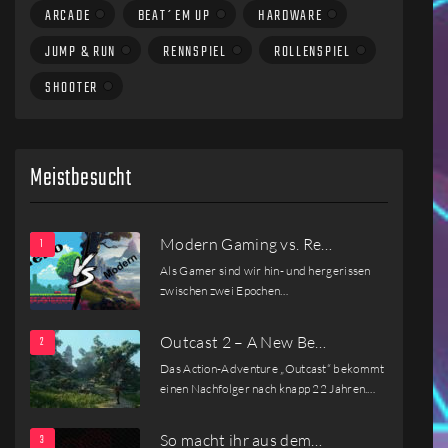
ARCADE
BEAT´EM UP
HARDWARE
JUMP & RUN
RENNSPIEL
ROLLENSPIEL
SHOOTER
Meistbesucht
Modern Gaming vs. Re…
Als Gamer sind wir hin- und hergerissen
zwischen zwei Epochen…
Outcast 2 – A New Be…
Das Action-Adventure „Outcast“ bekommt
einen Nachfolger nach knapp 22 Jahren.…
So macht ihr aus dem…