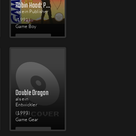
Robin Hood: Prince of Thieves
als ein Publisher
(1991)
Game Boy
MEHR
LESEN
Double Dragon
als ein
Entwickler
(1993)
Game Gear
MEHR