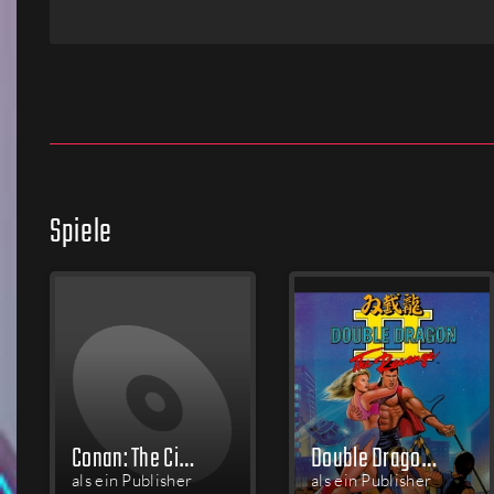
Firmen
Menschen
Spiele
Conan: The Cimmerian
Double Dragon II: The Revenge
als ein Publisher
als ein Publisher