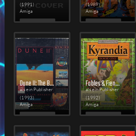
(1991)
(1989)
Amiga
Amiga
MEHR
MEHR
LESEN
LESEN
Dune II: The Building of a Dynasty
Fables & Fiends: The Legend of Kyrandia - Book One
als ein Publisher
als ein Publisher
(1993)
(1992)
Amiga
Amiga
MEHR
MEHR
LESEN
LESEN