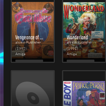
Vengeance of Excalibur
Wonderland
als ein Publisher
als ein Publisher
(1992)
(1991)
Amiga
Amiga
MEHR
MEHR
LESEN
LESEN