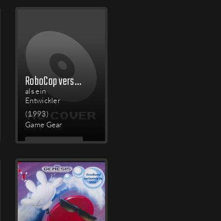
LESEN
RoboCop versus The Terminator
als ein
Entwickler
(1993)
Game Gear
MEHR
LESEN