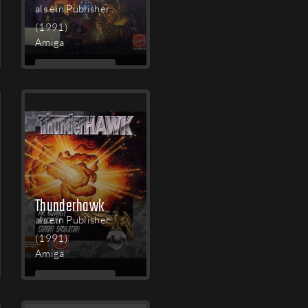
als ein Publisher
(1991)
Amiga
MEHR
LESEN
Thunderhawk
als ein Publisher
(1991)
Amiga
MEHR
LESEN