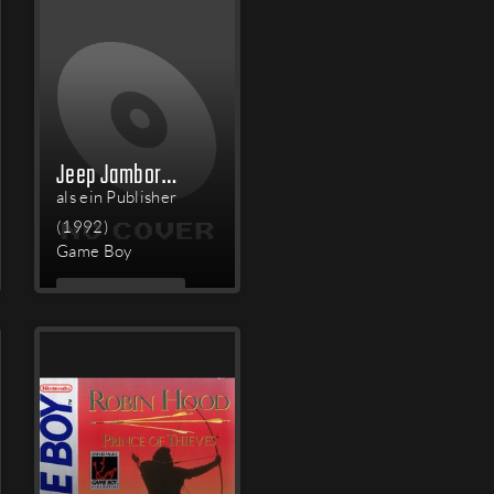
Jeep Jamboree: Off Road Adventure
als ein Publisher
(1992)
Game Boy
MEHR
LESEN