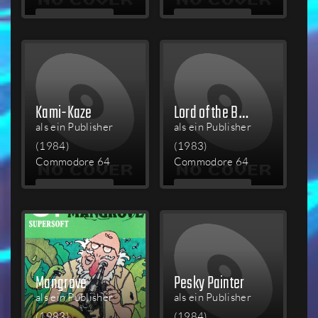
MEHR
MEHR
LESEN
LESEN
Kami-Kaze
Lord of the Balrogs
als ein Publisher
als ein Publisher
(1984)
(1983)
Commodore 64
Commodore 64
MEHR
MEHR
LESEN
LESEN
Mangrove
Pesky Painter
als ein Publisher
als ein Publisher
(1983)
(1984)