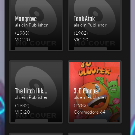
Mangrove
Tank Atak
als ein Publisher
als ein Publisher
(1983)
(1982)
VIC-20
VIC-20
MEHR
MEHR
LESEN
LESEN
The Hitch Hikers Guide to the Galaxy
3-D Glooper
als ein Publisher
als ein Publisher
(1982)
(1983)
VIC-20
Commodore 64
MEHR
MEHR
LESEN
LESEN