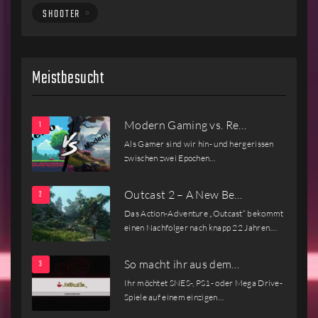
SHOOTER
Meistbesucht
Modern Gaming vs. Re…
Als Gamer sind wir hin- und hergerissen
zwischen zwei Epochen…
Outcast 2 – A New Be…
Das Action-Adventure „Outcast“ bekommt
einen Nachfolger nach knapp 22 Jahren.…
So macht ihr aus dem…
Ihr möchtet SNES-, PS1- oder Mega Drive-
Spiele auf einem einzigen…