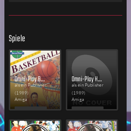
Spiele
Omni-Play Basketball
Omni-Play Horse Racing
als ein Publisher
als ein Publisher
(1989)
(1989)
Amiga
Amiga
MEHR
MEHR
LESEN
LESEN