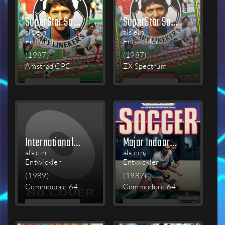
SuperStar Soccer
SuperStar Soccer
als ein
als ein
Entwickler
Entwickler
(1987)
(1987)
Amstrad CPC
ZX Spectrum
MEHR
MEHR
LESEN
LESEN
International Team Sports
Major Indoor Soccer League
als ein
als ein
Entwickler
Entwickler
(1989)
(1987)
Commodore 64
Commodore 64
MEHR
MEHR
LESEN
LESEN