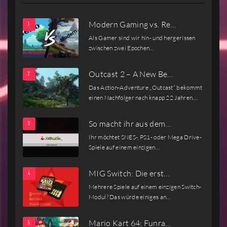
Modern Gaming vs. Re…
Als Gamer sind wir hin- und hergerissen
zwischen zwei Epochen…
Outcast 2 – A New Be…
Das Action-Adventure „Outcast“ bekommt
einen Nachfolger nach knapp 22 Jahren.…
So macht ihr aus dem…
Ihr möchtet SNES-, PS1- oder Mega Drive-
Spiele auf einem einzigen…
MIG Switch: Die erst…
Mehrere Spiele auf einem einzigen Switch-
Modul? Das würde einiges an…
Mario Kart 64: Funra…