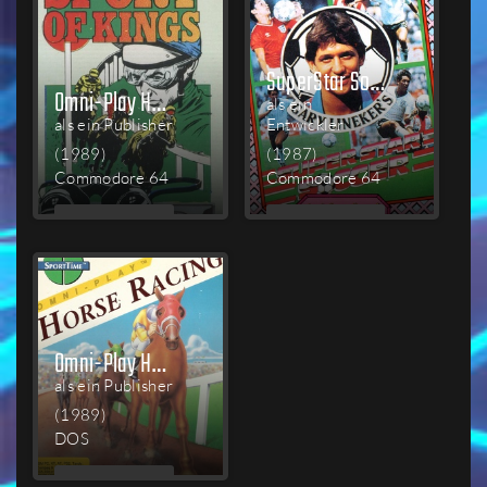
SuperStar Soccer
Omni-Play Horse Racing
als ein
als ein Publisher
Entwickler
(1989)
(1987)
Commodore 64
Commodore 64
MEHR
MEHR
LESEN
LESEN
Omni-Play Horse Racing
als ein Publisher
(1989)
DOS
MEHR