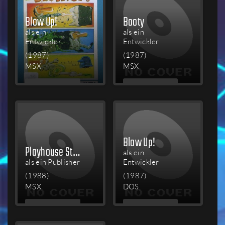
Blow Up!
Booty
als ein
als ein
Entwickler
Entwickler
(1987)
(1987)
MSX
MSX
MEHR
MEHR
LESEN
LESEN
Blow Up!
Playhouse Strippoker
als ein
als ein Publisher
Entwickler
(1988)
(1987)
MSX
DOS
MEHR
MEHR
LESEN
LESEN