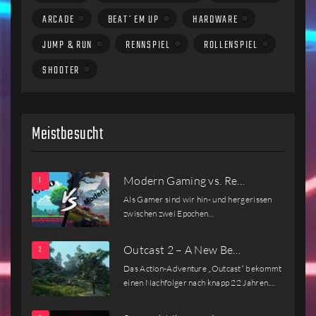
ARCADE
BEAT´EM UP
HARDWARE
JUMP & RUN
RENNSPIEL
ROLLENSPIEL
SHOOTER
Meistbesucht
Modern Gaming vs. Re…
Als Gamer sind wir hin- und hergerissen
zwischen zwei Epochen…
Outcast 2 – A New Be…
Das Action-Adventure „Outcast“ bekommt
einen Nachfolger nach knapp 22 Jahren.…