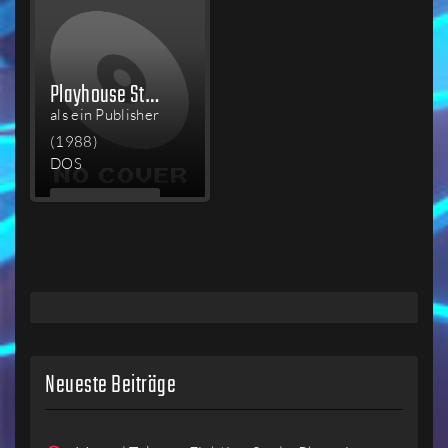
Playhouse Strippoker
als ein Publisher
(1988)
DOS
MEHR
LESEN
Neueste Beiträge