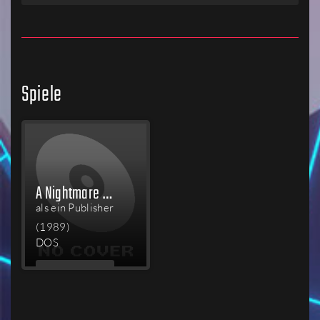
Spiele
A Nightmare on Elm Street
als ein Publisher
(1989)
DOS
MEHR
LESEN