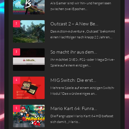
Als Gamer sind wir hin- und hergerissen
zwischen zwei Epochen…
Outcast 2 – A New Be…
Das Action-Adventure „Outcast“ bekommt
einen Nachfolger nach knapp 22 Jahren.…
So macht ihr aus dem…
Ihr möchtet SNES-, PS1- oder Mega Drive-
Spiele auf einem einzigen…
MIG Switch: Die erst…
Mehrere Spiele auf einem einzigen Switch-
Modul? Das würde einiges an…
Mario Kart 64: Funra…
Die Fangruppe Mario Kart 64 HD befasst
sich damit, „Mario…