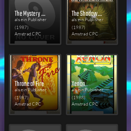
The Mystery of Arkham Manor
The Shadows of Mordor
als ein Publisher
als ein Publisher
(1987)
(1987)
Amstrad CPC
Amstrad CPC
MEHR
MEHR
LESEN
LESEN
Throne of Fire
Xenon
als ein Publisher
als ein Publisher
(1987)
(1988)
Amstrad CPC
Amstrad CPC
MEHR
MEHR
LESEN
LESEN