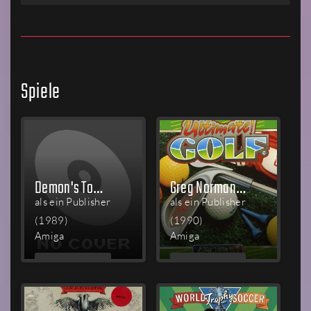
Spiele
Demon's Tomb: The Awakening
Greg Norman's Shark Attack!: The Ultimate Golf Simulator
als ein Publisher
als ein Publisher
(1989)
(1990)
Amiga
Amiga
MEHR
MEHR
LESEN
LESEN