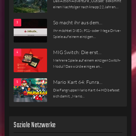
Das Action-Adventure „Outcast“ bekommt
einen Nachfolger nach knapp 22 Jahren.…
So macht ihr aus dem…
Ihr möchtet SNES-, PS1- oder Mega Drive-
Spiele auf einem einzigen…
MIG Switch: Die erst…
Mehrere Spiele auf einem einzigen Switch-
Modul? Das würde einiges an…
Mario Kart 64: Funra…
Die Fangruppe Mario Kart 64 HD befasst
sich damit, „Mario…
Soziale Netzwerke