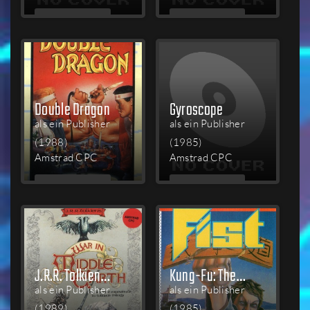
MEHR
MEHR
LESEN
LESEN
Double Dragon
Gyroscope
als ein Publisher
als ein Publisher
(1988)
(1985)
Amstrad CPC
Amstrad CPC
MEHR
MEHR
LESEN
LESEN
J.R.R. Tolkien's War in Middle Earth
Kung-Fu: The Way of the Exploding Fist
als ein Publisher
als ein Publisher
(1989)
(1985)