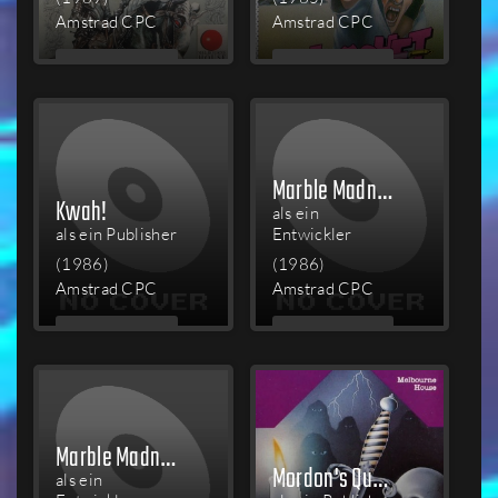
Amstrad CPC
Amstrad CPC
MEHR
MEHR
LESEN
LESEN
Marble Madness Construction Set
Kwah!
als ein
als ein Publisher
Entwickler
(1986)
(1986)
Amstrad CPC
Amstrad CPC
MEHR
MEHR
LESEN
LESEN
Marble Madness Deluxe Edition
Mordon's Quest
als ein