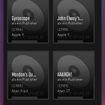
Gyroscope
John Elway's Quarterback
als ein Publisher
als ein Publisher
(1986)
(1988)
Apple II
Apple II
MEHR
MEHR
LESEN
LESEN
Mordon's Quest
AAARGH!
als ein Publisher
als ein Publisher
(1985)
(1989)
Atari 8-bit
Atari ST
MEHR
MEHR
LESEN
LESEN