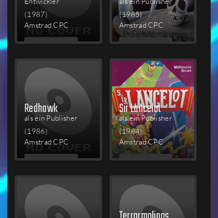
Entwickler
als ein Publisher
(1987)
(1985)
Amstrad CPC
Amstrad CPC
MEHR
MEHR
LESEN
LESEN
Redhawk
Sir Lancelot
als ein Publisher
als ein Publisher
(1986)
(1984)
Amstrad CPC
Amstrad CPC
MEHR
MEHR
LESEN
LESEN
Terrormolinos