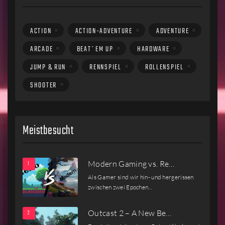
ACTION
ACTION-ADVENTURE
ADVENTURE
ARCADE
BEAT´EM UP
HARDWARE
JUMP & RUN
RENNSPIEL
ROLLENSPIEL
SHOOTER
Meistbesucht
Modern Gaming vs. Re…
Als Gamer sind wir hin- und hergerissen
zwischen zwei Epochen…
Outcast 2 – A New Be…