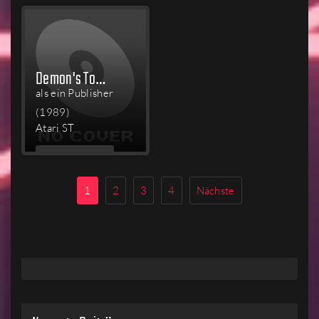
Demon's Tomb: The Awakening
als ein Publisher
(1989)
Atari ST
MEHR
LESEN
1
2
3
4
Nächste