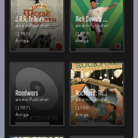
J.R.R. Tolkien's War in Middle Earth
Rick Davis's World Trophy Soccer
als ein Publisher
als ein Publisher
(1989)
(1989)
Amiga
Amiga
MEHR
MEHR
LESEN
LESEN
Roadwars
Rockford: The Arcade Game
als ein Publisher
als ein Publisher
(1987)
(1988)
Amiga
Amiga
MEHR
MEHR
LESEN
LESEN