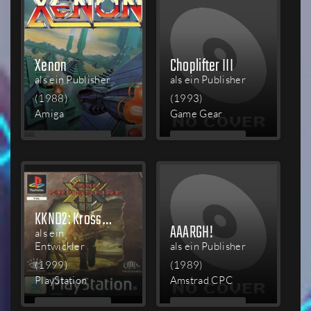
Xenon
Choplifter III
als ein Publisher
als ein Publisher
(1988)
(1993)
Amiga
Game Gear
MEHR
MEHR
LESEN
LESEN
KKND2: Krossfire
AAARGH!
als ein
Entwickler
als ein Publisher
(1999)
(1989)
PlayStation
Amstrad CPC
MEHR
MEHR