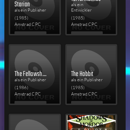
Starion
als ein
als ein Publisher
Entwickler
(1985)
(1985)
Amstrad CPC
Amstrad CPC
MEHR
MEHR
LESEN
LESEN
The Fellowship of the Ring
The Hobbit
als ein Publisher
als ein Publisher
(1986)
(1985)
Amstrad CPC
Amstrad CPC
MEHR
MEHR
LESEN
LESEN