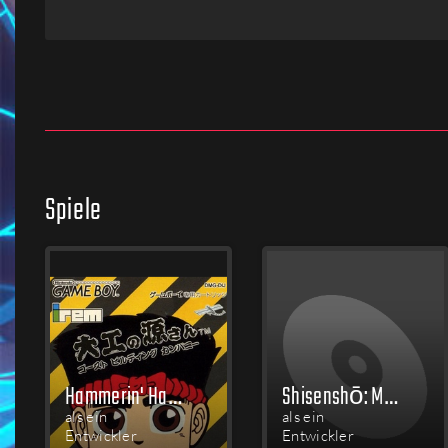
Firmen
Menschen
Spiele
Hammerin' Harry: Ghost Building Company
Shisenshō: Match-Mania
als ein
als ein
Entwickler
Entwickler