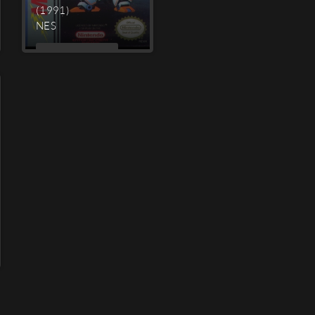
(1991)
NES
MEHR
LESEN