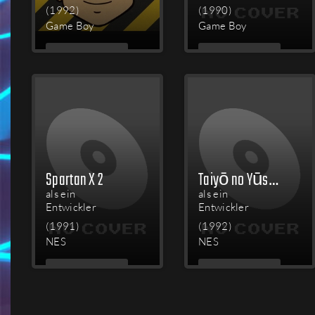
(1992)
(1990)
Game Boy
Game Boy
MEHR
MEHR
LESEN
LESEN
Spartan X 2
Taiyō no Yūsha: Fighbird
als ein
als ein
Entwickler
Entwickler
(1991)
(1992)
NES
NES
MEHR
MEHR
LESEN
LESEN