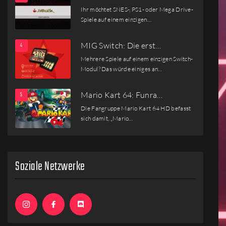
Ihr möchtet SNES-, PS1- oder Mega Drive-
Spiele auf einem einzigen…
MIG Switch: Die erst…
Mehrere Spiele auf einem einzigen Switch-
Modul? Das würde einiges an…
Mario Kart 64: Funra…
Die Fangruppe Mario Kart 64 HD befasst
sich damit, „Mario…
Soziale Netzwerke