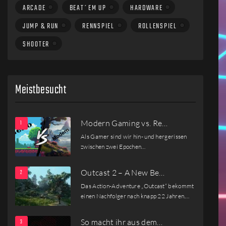
ARCADE
BEAT´EM UP
HARDWARE
JUMP & RUN
RENNSPIEL
ROLLENSPIEL
SHOOTER
Meistbesucht
Modern Gaming vs. Re…
Als Gamer sind wir hin- und hergerissen
zwischen zwei Epochen…
Outcast 2 – A New Be…
Das Action-Adventure „Outcast“ bekommt
einen Nachfolger nach knapp 22 Jahren.…
So macht ihr aus dem…