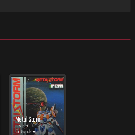
Metal Storm
als ein
Entwickler