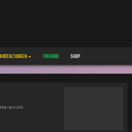
ANSTALTUNGEN
FREUNDE
SHOP
Veranstaltungen
Alle
Veranstaltung erstellen
Genres
te ist nicht
Perspektiven
Veranstaltungsorte