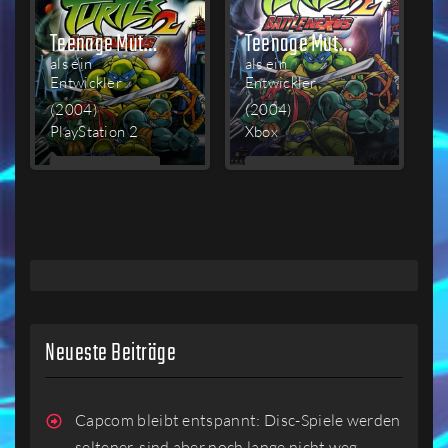
Teenage Mutant Ninja Turtles 2: Battle Nexus
Teenage Mutant Ninja Turtles 2: Battle Nexus
als ein
als ein
Entwickler
Entwickler
(2004)
(2004)
PlayStation 2
Xbox
MEHR
MEHR
LESEN
LESEN
Neueste Beiträge
Capcom bleibt entspannt: Disc-Spiele werden
seltener, sind aber noch lange nicht weg