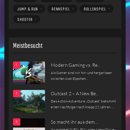
JUMP & RUN
RENNSPIEL
ROLLENSPIEL
SHOOTER
Meistbesucht
Modern Gaming vs. Re…
Als Gamer sind wir hin- und hergerissen
zwischen zwei Epochen…
Outcast 2 – A New Be…
Das Action-Adventure „Outcast“ bekommt
einen Nachfolger nach knapp 22 Jahren.…
So macht ihr aus dem…
Ihr möchtet SNES-, PS1- oder Mega Drive-