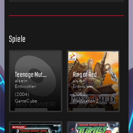
Spiele
Teenage Mutant Ninja Turtles 2: Battle Nexus
Ring of Red
als ein
als ein
Entwickler
Entwickler
(2004)
(2001)
GameCube
PlayStation 2
MEHR
MEHR
LESEN
LESEN