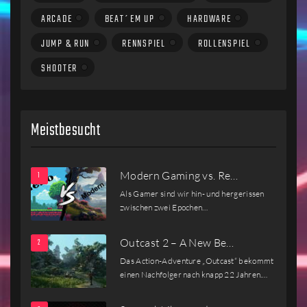
ARCADE
BEAT´EM UP
HARDWARE
JUMP & RUN
RENNSPIEL
ROLLENSPIEL
SHOOTER
Meistbesucht
Modern Gaming vs. Re…
Als Gamer sind wir hin- und hergerissen
zwischen zwei Epochen…
Outcast 2 – A New Be…
Das Action-Adventure „Outcast“ bekommt
einen Nachfolger nach knapp 22 Jahren.…