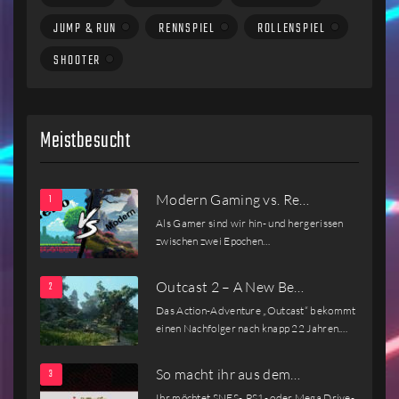
JUMP & RUN
RENNSPIEL
ROLLENSPIEL
SHOOTER
Meistbesucht
Modern Gaming vs. Re…
Als Gamer sind wir hin- und hergerissen
zwischen zwei Epochen…
Outcast 2 – A New Be…
Das Action-Adventure „Outcast“ bekommt
einen Nachfolger nach knapp 22 Jahren.…
So macht ihr aus dem…
Ihr möchtet SNES-, PS1- oder Mega Drive-