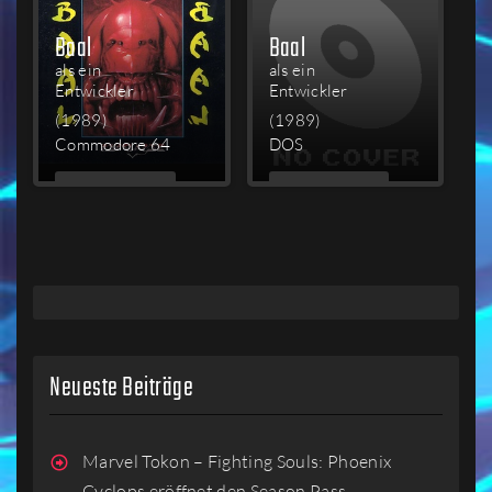
Baal
Baal
als ein
als ein
Entwickler
Entwickler
(1989)
(1989)
Commodore 64
DOS
MEHR
MEHR
LESEN
LESEN
Neueste Beiträge
Marvel Tokon – Fighting Souls: Phoenix
Cyclops eröffnet den Season Pass