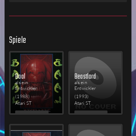
Spiele
Baal
Beastlord
als ein
als ein
Entwickler
Entwickler
(1988)
(1993)
Atari ST
Atari ST
MEHR
MEHR
LESEN
LESEN