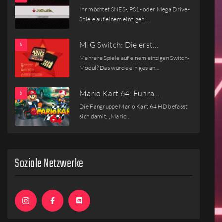
Ihr möchtet SNES-, PS1- oder Mega Drive-
Spiele auf einem einzigen…
MIG Switch: Die erst…
Mehrere Spiele auf einem einzigen Switch-
Modul? Das würde einiges an…
Mario Kart 64: Funra…
Die Fangruppe Mario Kart 64 HD befasst
sich damit, „Mario…
Soziale Netzwerke