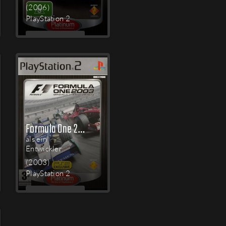
(2006)
PlayStation 2
MEHR
LESEN
Formula One 2003
als ein
Entwickler
(2003)
PlayStation 2
MEHR
LESEN