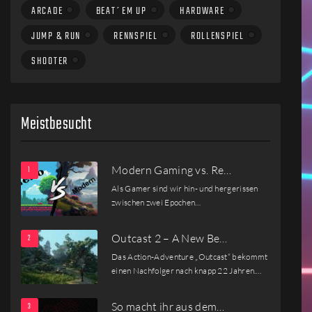
ARCADE
BEAT´EM UP
HARDWARE
JUMP & RUN
RENNSPIEL
ROLLENSPIEL
SHOOTER
Meistbesucht
Modern Gaming vs. Re…
Als Gamer sind wir hin- und hergerissen
zwischen zwei Epochen…
Outcast 2 – A New Be…
Das Action-Adventure „Outcast“ bekommt
einen Nachfolger nach knapp 22 Jahren.…
So macht ihr aus dem…