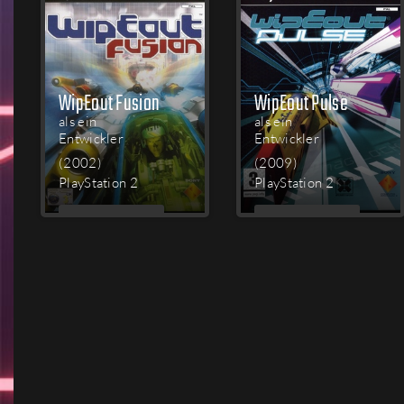
WipEout Fusion
WipEout Pulse
als ein
als ein
Entwickler
Entwickler
(2002)
(2009)
PlayStation 2
PlayStation 2
MEHR
MEHR
LESEN
LESEN