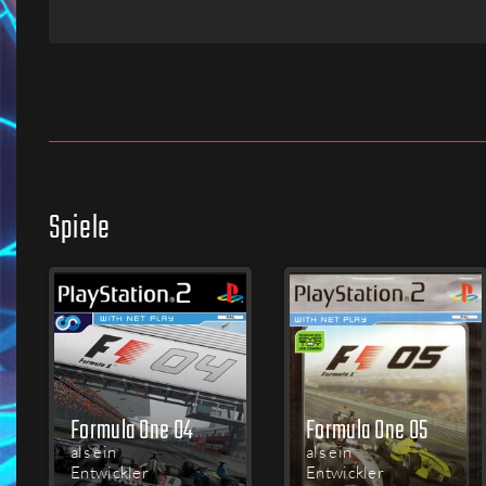
Firmen
Menschen
Spiele
Formula One 04
Formula One 05
als ein
als ein
Entwickler
Entwickler