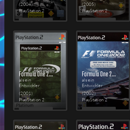
(2004)
(2005)
PlayStation 2
PlayStation 2
MEHR
MEHR
LESEN
LESEN
Formula One 2001
Formula One 2002
als ein
als ein
Entwickler
Entwickler
(2001)
(2002)
PlayStation 2
PlayStation 2
MEHR
MEHR
LESEN
LESEN