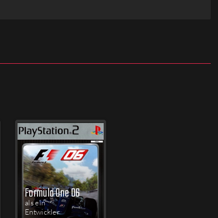
Formula One 06
als ein
Entwickler