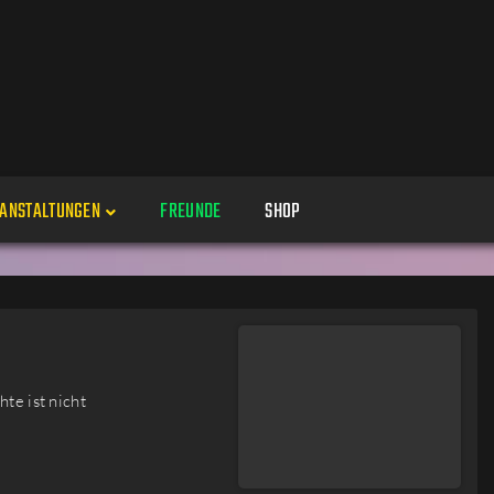
ANSTALTUNGEN
FREUNDE
SHOP
Veranstaltungen
Alle
Veranstaltung erstellen
Genres
te ist nicht
Perspektiven
Veranstaltungsorte