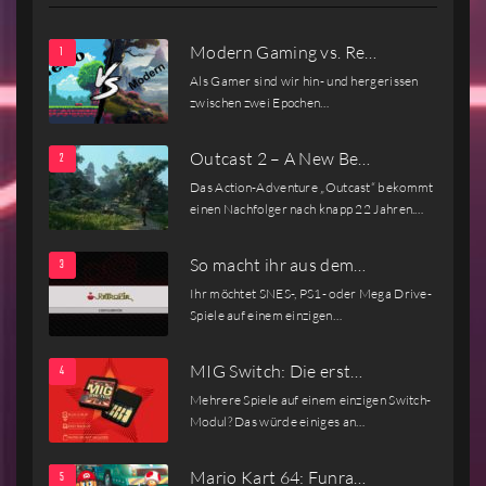
Modern Gaming vs. Re…
Als Gamer sind wir hin- und hergerissen
zwischen zwei Epochen…
Outcast 2 – A New Be…
Das Action-Adventure „Outcast“ bekommt
einen Nachfolger nach knapp 22 Jahren.…
So macht ihr aus dem…
Ihr möchtet SNES-, PS1- oder Mega Drive-
Spiele auf einem einzigen…
MIG Switch: Die erst…
Mehrere Spiele auf einem einzigen Switch-
Modul? Das würde einiges an…
Mario Kart 64: Funra…