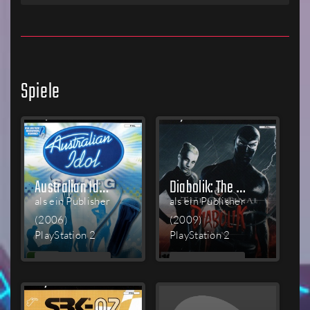
Spiele
Australian Idol Sing
Diabolik: The Original Sin
als ein Publisher
als ein Publisher
(2006)
(2009)
PlayStation 2
PlayStation 2
MEHR
MEHR
LESEN
LESEN