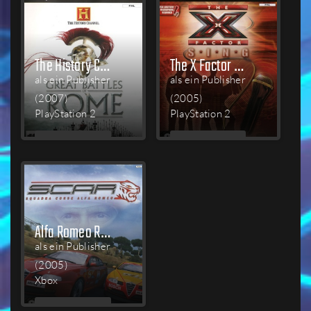
The History Channel: Great Battles of Rome
The X Factor Sing
als ein Publisher
als ein Publisher
(2007)
(2005)
PlayStation 2
PlayStation 2
MEHR
MEHR
LESEN
LESEN
Alfa Romeo Racing Italiano
als ein Publisher
(2005)
Xbox
MEHR