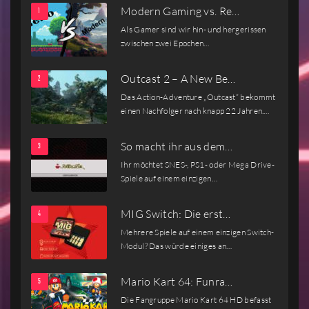
Modern Gaming vs. Re…
Als Gamer sind wir hin- und hergerissen
zwischen zwei Epochen…
Outcast 2 – A New Be…
Das Action-Adventure „Outcast“ bekommt
einen Nachfolger nach knapp 22 Jahren.…
So macht ihr aus dem…
Ihr möchtet SNES-, PS1- oder Mega Drive-
Spiele auf einem einzigen…
MIG Switch: Die erst…
Mehrere Spiele auf einem einzigen Switch-
Modul? Das würde einiges an…
Mario Kart 64: Funra…
Die Fangruppe Mario Kart 64 HD befasst