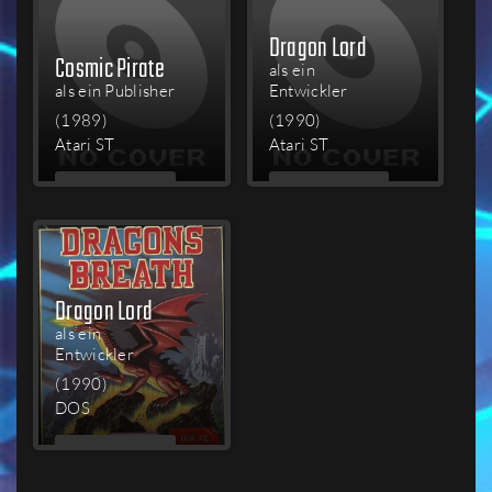
Dragon Lord
Cosmic Pirate
als ein
als ein Publisher
Entwickler
(1989)
(1990)
Atari ST
Atari ST
MEHR
MEHR
LESEN
LESEN
Dragon Lord
als ein
Entwickler
(1990)
DOS
MEHR
LESEN