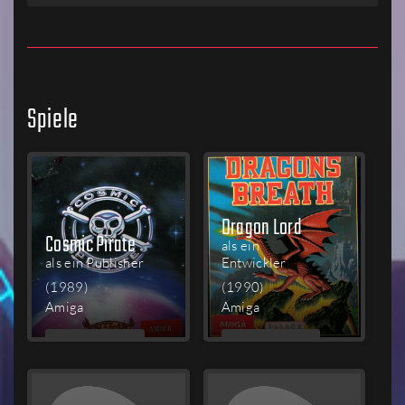
Spiele
Dragon Lord
Cosmic Pirate
als ein
als ein Publisher
Entwickler
(1989)
(1990)
Amiga
Amiga
MEHR
MEHR
LESEN
LESEN