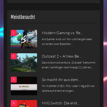
Meistbesucht
Modern Gaming vs. Re…
Als Gamer sind wir hin- und hergerissen
zwischen zwei Epochen…
Outcast 2 – A New Be…
Das Action-Adventure „Outcast“ bekommt
einen Nachfolger nach knapp 22 Jahren.…
So macht ihr aus dem…
Ihr möchtet SNES-, PS1- oder Mega Drive-
Spiele auf einem einzigen…
MIG Switch: Die erst…