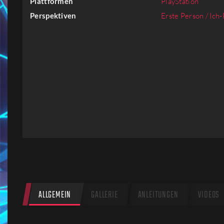
Plattformen
PlayStation
Firmen
Perspektiven
Erste Person / Ich
Menschen
ALLGEMEIN
GALLERIE
ANLEITUNGEN
VIDEOS