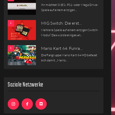
Ihr möchtet SNES-, PS1- oder Mega Drive-
Spiele auf einem einzigen…
MIG Switch: Die erst…
Mehrere Spiele auf einem einzigen Switch-
Modul? Das würde einiges an…
Mario Kart 64: Funra…
Die Fangruppe Mario Kart 64 HD befasst
sich damit, „Mario…
Soziale Netzwerke