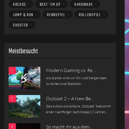
ARCADE
BEAT´EM UP
HARDWARE
JUMP & RUN
RENNSPIEL
ROLLENSPIEL
SHOOTER
Meistbesucht
Modern Gaming vs. Re…
Als Gamer sind wir hin- und hergerissen
zwischen zwei Epochen…
Outcast 2 – A New Be…
Das Action-Adventure „Outcast“ bekommt
einen Nachfolger nach knapp 22 Jahren.…
So macht ihr aus dem…