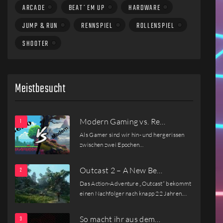
ARCADE
BEAT´EM UP
HARDWARE
JUMP & RUN
RENNSPIEL
ROLLENSPIEL
SHOOTER
Meistbesucht
Modern Gaming vs. Re…
Als Gamer sind wir hin- und hergerissen
zwischen zwei Epochen…
Outcast 2 – A New Be…
Das Action-Adventure „Outcast“ bekommt
einen Nachfolger nach knapp 22 Jahren.…
So macht ihr aus dem…