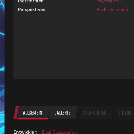
Plattformen
PlayStation 2
Firmen
Perspektiven
Blick von hinten
Menschen
ALLGEMEIN
GALLERIE
ANLEITUNGEN
VIDEOS
Entwickler:
Dual Corporation