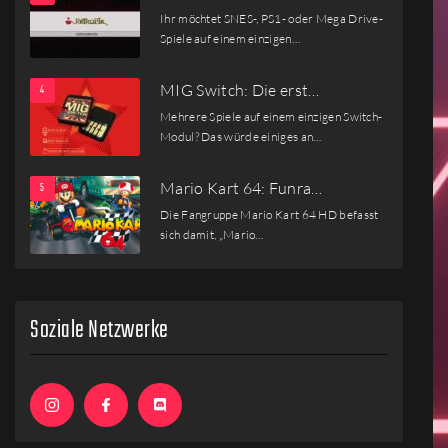
Ihr möchtet SNES-, PS1- oder Mega Drive-
Spiele auf einem einzigen…
MIG Switch: Die erst…
Mehrere Spiele auf einem einzigen Switch-
Modul? Das würde einiges an…
Mario Kart 64: Funra…
Die Fangruppe Mario Kart 64 HD befasst
sich damit, „Mario…
Soziale Netzwerke