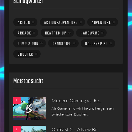
Schlagwörter
ACTION
ACTION-ADVENTURE
ADVENTURE
ARCADE
BEAT´EM UP
HARDWARE
JUMP & RUN
RENNSPIEL
ROLLENSPIEL
SHOOTER
Meistbesucht
Modern Gaming vs. Re…
Als Gamer sind wir hin- und hergerissen
zwischen zwei Epochen…
Outcast 2 – A New Be…