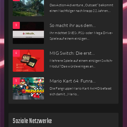
Das Action-Adventure „Outcast“ bekommt
einen Nachfolger nach knapp 22 Jahren.…
So macht ihr aus dem…
Ihr möchtet SNES-, PS1- oder Mega Drive-
Spiele auf einem einzigen…
MIG Switch: Die erst…
Mehrere Spiele auf einem einzigen Switch-
Modul? Das würde einiges an…
Mario Kart 64: Funra…
Die Fangruppe Mario Kart 64 HD befasst
sich damit, „Mario…
Soziale Netzwerke