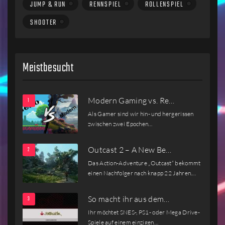
JUMP & RUN
RENNSPIEL
ROLLENSPIEL
SHOOTER
Meistbesucht
Modern Gaming vs. Re…
Als Gamer sind wir hin- und hergerissen
zwischen zwei Epochen…
Outcast 2 – A New Be…
Das Action-Adventure „Outcast“ bekommt
einen Nachfolger nach knapp 22 Jahren.…
So macht ihr aus dem…
Ihr möchtet SNES-, PS1- oder Mega Drive-
Spiele auf einem einzigen…