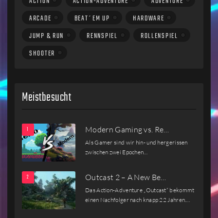
ACTION
ACTION-ADVENTURE
ADVENTURE
ARCADE
BEAT´EM UP
HARDWARE
JUMP & RUN
RENNSPIEL
ROLLENSPIEL
SHOOTER
Meistbesucht
Modern Gaming vs. Re…
Als Gamer sind wir hin- und hergerissen
zwischen zwei Epochen…
Outcast 2 – A New Be…
Das Action-Adventure „Outcast“ bekommt
einen Nachfolger nach knapp 22 Jahren.…