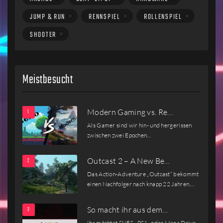
JUMP & RUN
RENNSPIEL
ROLLENSPIEL
SHOOTER
Meistbesucht
Modern Gaming vs. Re…
Als Gamer sind wir hin- und hergerissen
zwischen zwei Epochen…
Outcast 2 – A New Be…
Das Action-Adventure „Outcast“ bekommt
einen Nachfolger nach knapp 22 Jahren.…
So macht ihr aus dem…
Ihr möchtet SNES-, PS1- oder Mega Drive-