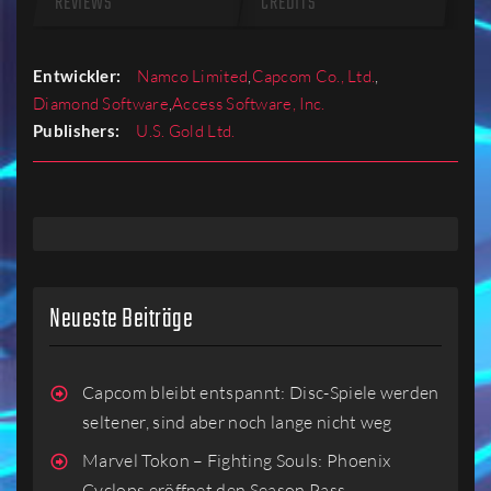
REVIEWS
CREDITS
Entwickler:
Namco Limited
,
Capcom Co., Ltd.
,
Diamond Software
,
Access Software, Inc.
Publishers:
U.S. Gold Ltd.
Neueste Beiträge
Capcom bleibt entspannt: Disc-Spiele werden
seltener, sind aber noch lange nicht weg
Marvel Tokon – Fighting Souls: Phoenix
Cyclops eröffnet den Season Pass