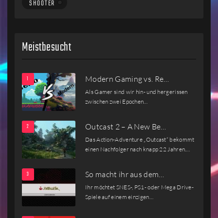
SHOOTER
Meistbesucht
Modern Gaming vs. Re…
Als Gamer sind wir hin- und hergerissen
zwischen zwei Epochen…
Outcast 2 – A New Be…
Das Action-Adventure „Outcast“ bekommt
einen Nachfolger nach knapp 22 Jahren.…
So macht ihr aus dem…
Ihr möchtet SNES-, PS1- oder Mega Drive-
Spiele auf einem einzigen…