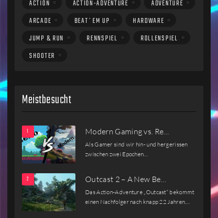
ACTION
ACTION-ADVENTURE
ADVENTURE
ARCADE
BEAT´EM UP
HARDWARE
JUMP & RUN
RENNSPIEL
ROLLENSPIEL
SHOOTER
Meistbesucht
Modern Gaming vs. Re…
Als Gamer sind wir hin- und hergerissen
zwischen zwei Epochen…
Outcast 2 – A New Be…
Das Action-Adventure „Outcast“ bekommt
einen Nachfolger nach knapp 22 Jahren.…