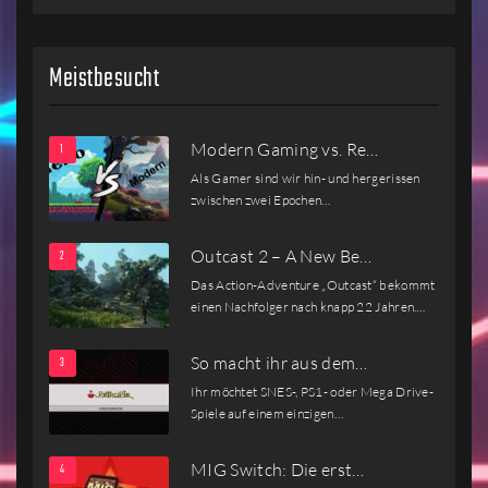
Meistbesucht
Modern Gaming vs. Re…
Als Gamer sind wir hin- und hergerissen
zwischen zwei Epochen…
Outcast 2 – A New Be…
Das Action-Adventure „Outcast“ bekommt
einen Nachfolger nach knapp 22 Jahren.…
So macht ihr aus dem…
Ihr möchtet SNES-, PS1- oder Mega Drive-
Spiele auf einem einzigen…
MIG Switch: Die erst…