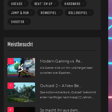
ARCADE
BEAT´EM UP
HARDWARE
JUMP & RUN
RENNSPIEL
ROLLENSPIEL
SHOOTER
Meistbesucht
Modern Gaming vs. Re…
Als Gamer sind wir hin- und hergerissen
zwischen zwei Epochen…
Outcast 2 – A New Be…
Das Action-Adventure „Outcast“ bekommt
einen Nachfolger nach knapp 22 Jahren.…
So macht ihr aus dem…