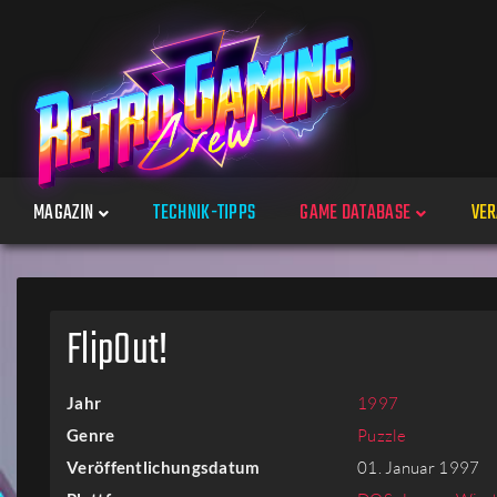
MAGAZIN
TECHNIK-TIPPS
GAME DATABASE
VER
Spiele
FlipOut!
Jahre
Jahr
1997
Plattformen
Genre
Puzzle
Veröffentlichungsdatum
01. Januar 1997