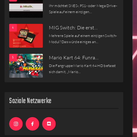
Ihr möchtet SNES-, PS1- oder Mega Drive-
Spiele auf einem einzigen…
MIG Switch: Die erst…
Mehrere Spiele auf einem einzigen Switch-
Modul? Das würde einiges an…
Mario Kart 64: Funra…
Die Fangruppe Mario Kart 64 HD befasst
sich damit, „Mario…
Soziale Netzwerke