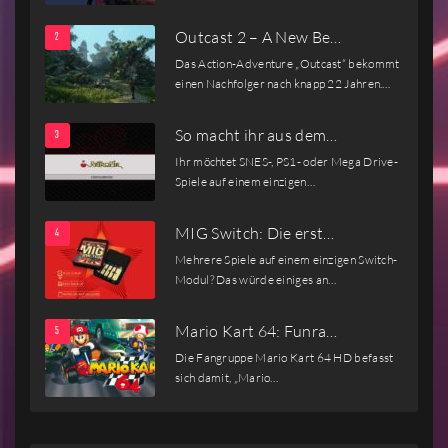
Outcast 2 – A New Be…
Das Action-Adventure „Outcast“ bekommt
einen Nachfolger nach knapp 22 Jahren.…
So macht ihr aus dem…
Ihr möchtet SNES-, PS1- oder Mega Drive-
Spiele auf einem einzigen…
MIG Switch: Die erst…
Mehrere Spiele auf einem einzigen Switch-
Modul? Das würde einiges an…
Mario Kart 64: Funra…
Die Fangruppe Mario Kart 64 HD befasst
sich damit, „Mario…