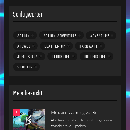
Schlagwörter
ACTION
ACTION-ADVENTURE
ADVENTURE
ARCADE
BEAT´EM UP
HARDWARE
JUMP & RUN
RENNSPIEL
ROLLENSPIEL
SHOOTER
Meistbesucht
Modern Gaming vs. Re…
Als Gamer sind wir hin- und hergerissen
zwischen zwei Epochen…