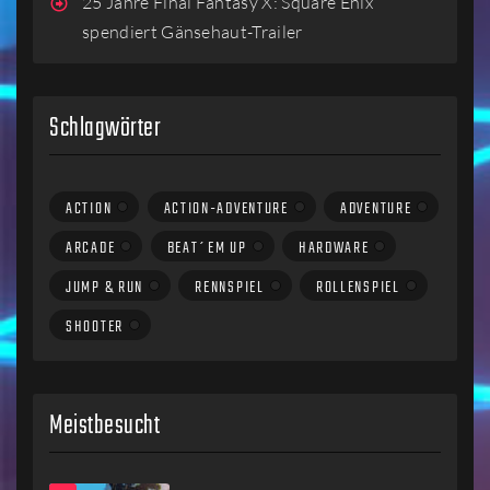
25 Jahre Final Fantasy X: Square Enix
spendiert Gänsehaut-Trailer
Schlagwörter
ACTION
ACTION-ADVENTURE
ADVENTURE
ARCADE
BEAT´EM UP
HARDWARE
JUMP & RUN
RENNSPIEL
ROLLENSPIEL
SHOOTER
Meistbesucht