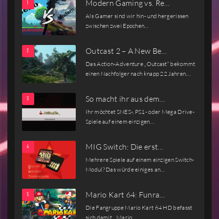
Modern Gaming vs. Re…
Als Gamer sind wir hin- und hergerissen
zwischen zwei Epochen…
Outcast 2 – A New Be…
Das Action-Adventure „Outcast“ bekommt
einen Nachfolger nach knapp 22 Jahren.…
So macht ihr aus dem…
Ihr möchtet SNES-, PS1- oder Mega Drive-
Spiele auf einem einzigen…
MIG Switch: Die erst…
Mehrere Spiele auf einem einzigen Switch-
Modul? Das würde einiges an…
Mario Kart 64: Funra…
Die Fangruppe Mario Kart 64 HD befasst
sich damit, „Mario…