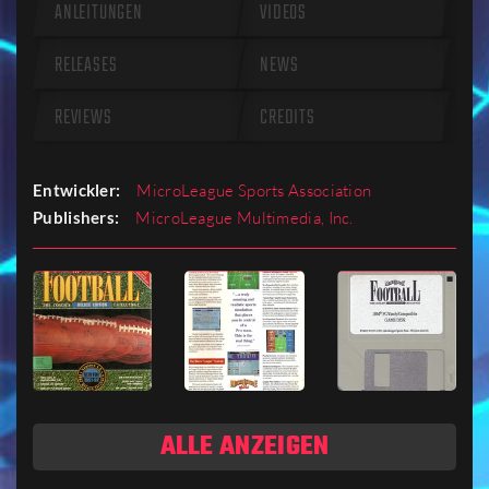
ANLEITUNGEN
VIDEOS
RELEASES
NEWS
REVIEWS
CREDITS
Entwickler:
MicroLeague Sports Association
Publishers:
MicroLeague Multimedia, Inc.
ALLE ANZEIGEN