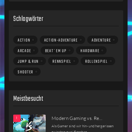
Schlagwörter
ACTION
ACTION-ADVENTURE
ADVENTURE
ARCADE
BEAT´EM UP
HARDWARE
JUMP & RUN
RENNSPIEL
ROLLENSPIEL
SHOOTER
Meistbesucht
Modern Gaming vs. Re…
Als Gamer sind wir hin- und hergerissen
zwischen zwei Epochen…