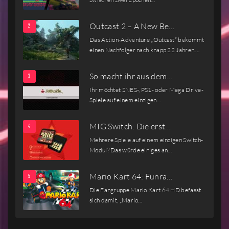
Outcast 2 – A New Be…
Das Action-Adventure „Outcast“ bekommt
einen Nachfolger nach knapp 22 Jahren.…
So macht ihr aus dem…
Ihr möchtet SNES-, PS1- oder Mega Drive-
Spiele auf einem einzigen…
MIG Switch: Die erst…
Mehrere Spiele auf einem einzigen Switch-
Modul? Das würde einiges an…
Mario Kart 64: Funra…
Die Fangruppe Mario Kart 64 HD befasst
sich damit, „Mario…