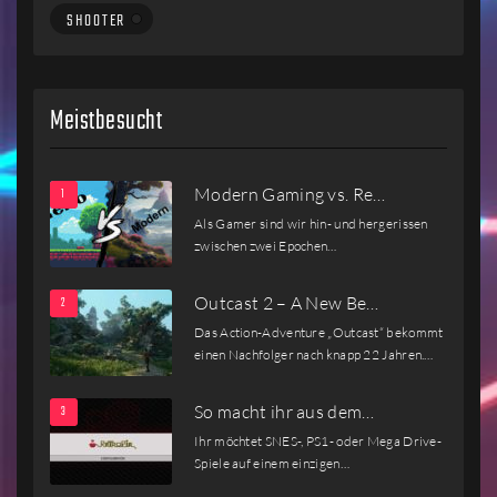
SHOOTER
Meistbesucht
Modern Gaming vs. Re…
Als Gamer sind wir hin- und hergerissen
zwischen zwei Epochen…
Outcast 2 – A New Be…
Das Action-Adventure „Outcast“ bekommt
einen Nachfolger nach knapp 22 Jahren.…
So macht ihr aus dem…
Ihr möchtet SNES-, PS1- oder Mega Drive-
Spiele auf einem einzigen…