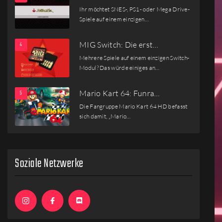
Ihr möchtet SNES-, PS1- oder Mega Drive-
Spiele auf einem einzigen…
MIG Switch: Die erst…
Mehrere Spiele auf einem einzigen Switch-
Modul? Das würde einiges an…
Mario Kart 64: Funra…
Die Fangruppe Mario Kart 64 HD befasst
sich damit, „Mario…
Soziale Netzwerke