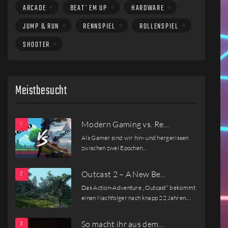
ARCADE
BEAT´EM UP
HARDWARE
JUMP & RUN
RENNSPIEL
ROLLENSPIEL
SHOOTER
Meistbesucht
Modern Gaming vs. Re…
Als Gamer sind wir hin- und hergerissen
zwischen zwei Epochen…
Outcast 2 – A New Be…
Das Action-Adventure „Outcast“ bekommt
einen Nachfolger nach knapp 22 Jahren.…
So macht ihr aus dem…