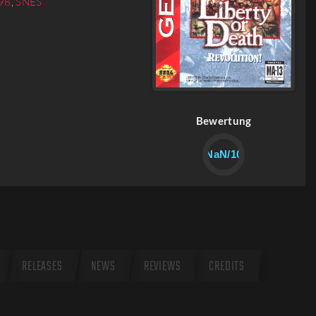
98
,
SNES
Bewertung
NaN/10
RELEASES
NEWS
REVIEWS
CREDITS