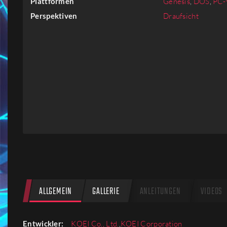
Plattformen
Genesis
,
DOS
,
PC-
Firmen
Perspektiven
Draufsicht
Menschen
ALLGEMEIN
GALLERIE
ANLEITUNGEN
VIDEOS
Entwickler:
KOEI Co., Ltd.
,
KOEI Corporation