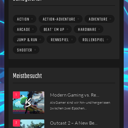
ACTION
ACTION-ADVENTURE
ADVENTURE
ARCADE
BEAT´EM UP
HARDWARE
JUMP & RUN
RENNSPIEL
ROLLENSPIEL
SHOOTER
Meistbesucht
Modern Gaming vs. Re…
Als Gamer sind wir hin- und hergerissen
zwischen zwei Epochen…
Outcast 2 – A New Be…