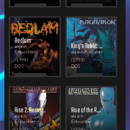
MEHR
MEHR
LESEN
LESEN
Bedlam
King's Table: The Legend of Ragnarok
als ein
Entwickler
als ein Publisher
(1996)
(1993)
DOS
DOS
MEHR
MEHR
LESEN
LESEN
Rise 2: Resurrection
Rise of the Robots
als ein
als ein
Entwickler
Entwickler
(1996)
(1994)