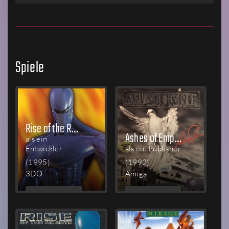
Spiele
Rise of the Robots
Ashes of Empire
als ein
Entwickler
als ein Publisher
(1995)
(1992)
3DO
Amiga
MEHR
MEHR
LESEN
LESEN