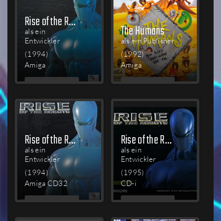
Rise of the Robots
The Humans
als ein
Entwickler
als ein Publisher
(1994)
(1992)
Amiga
Amiga
MEHR
MEHR
LESEN
LESEN
Rise of the Robots
Rise of the Robots
als ein
als ein
Entwickler
Entwickler
(1994)
(1995)
Amiga CD32
CD-i
MEHR
MEHR
LESEN
LESEN