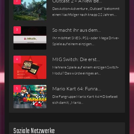
Outcast 2 – A New Be…
Das Action-Adventure „Outcast“ bekommt
einen Nachfolger nach knapp 22 Jahren.…
So macht ihr aus dem…
Ihr möchtet SNES-, PS1- oder Mega Drive-
Spiele auf einem einzigen…
MIG Switch: Die erst…
Mehrere Spiele auf einem einzigen Switch-
Modul? Das würde einiges an…
Mario Kart 64: Funra…
Die Fangruppe Mario Kart 64 HD befasst
sich damit, „Mario…
Soziale Netzwerke