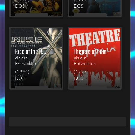
DOS
DOS
MEHR
MEHR
LESEN
LESEN
Rise of the Robots: The Director's Cut
Theatre of Pain
als ein
als ein
Entwickler
Entwickler
(1994)
(1997)
DOS
DOS
MEHR
MEHR
LESEN
LESEN