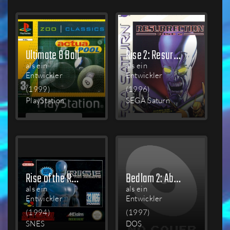
LESEN
LESEN
Ultimate 8 Ball
Rise 2: Resurrection
als ein
als ein
Entwickler
Entwickler
(1999)
(1996)
PlayStation
SEGA Saturn
MEHR
MEHR
LESEN
LESEN
Rise of the Robots
Bedlam 2: Absolute Bedlam
als ein
als ein
Entwickler
Entwickler
(1994)
(1997)
SNES
DOS