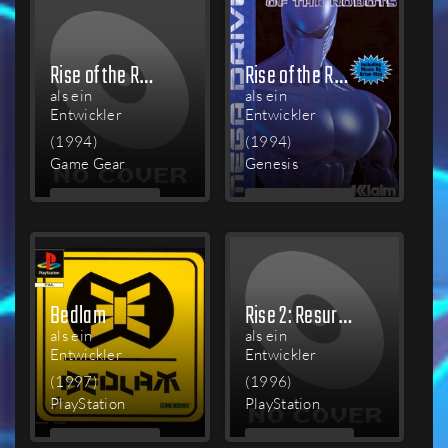
Rise of the Robots
Rise of the Robots
als ein
als ein
Entwickler
Entwickler
(1994)
(1994)
Game Gear
Genesis
MEHR
MEHR
LESEN
LESEN
Bedlam
Rise 2: Resurrection
als ein
als ein
Entwickler
Entwickler
(1997)
(1996)
PlayStation
PlayStation
MEHR
MEHR