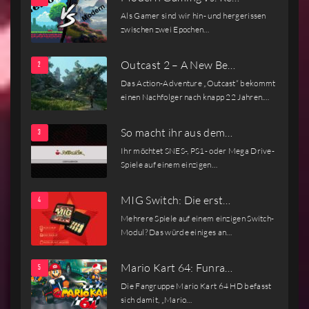
Als Gamer sind wir hin- und hergerissen
zwischen zwei Epochen…
Outcast 2 – A New Be…
Das Action-Adventure „Outcast“ bekommt
einen Nachfolger nach knapp 22 Jahren.…
So macht ihr aus dem…
Ihr möchtet SNES-, PS1- oder Mega Drive-
Spiele auf einem einzigen…
MIG Switch: Die erst…
Mehrere Spiele auf einem einzigen Switch-
Modul? Das würde einiges an…
Mario Kart 64: Funra…
Die Fangruppe Mario Kart 64 HD befasst
sich damit, „Mario…