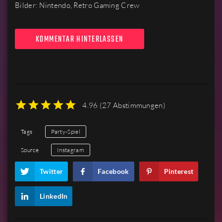
Bilder: Nintendo, Retro Gaming Crew
KOMMENTAR HINTERLASSEN
4.96
(
27 Abstimmungen
)
1
2
3
4
5
Tags
Party-Spiel
Source
Instagram
Twitter
Facebook
Pinterest
LinkedIn