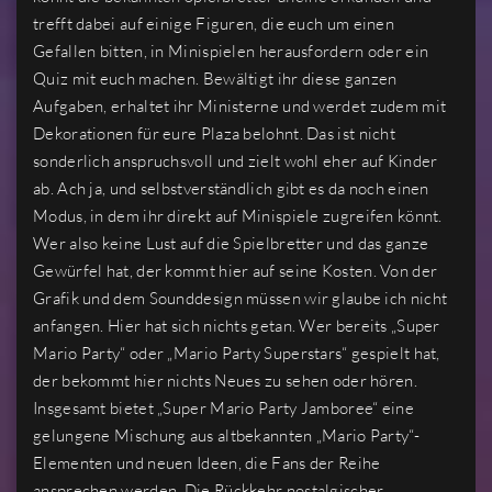
trefft dabei auf einige Figuren, die euch um einen
Gefallen bitten, in Minispielen herausfordern oder ein
Quiz mit euch machen. Bewältigt ihr diese ganzen
Aufgaben, erhaltet ihr Ministerne und werdet zudem mit
Dekorationen für eure Plaza belohnt. Das ist nicht
sonderlich anspruchsvoll und zielt wohl eher auf Kinder
ab. Ach ja, und selbstverständlich gibt es da noch einen
Modus, in dem ihr direkt auf Minispiele zugreifen könnt.
Wer also keine Lust auf die Spielbretter und das ganze
Gewürfel hat, der kommt hier auf seine Kosten. Von der
Grafik und dem Sounddesign müssen wir glaube ich nicht
anfangen. Hier hat sich nichts getan. Wer bereits „Super
Mario Party“ oder „Mario Party Superstars“ gespielt hat,
der bekommt hier nichts Neues zu sehen oder hören.
Insgesamt bietet „Super Mario Party Jamboree“ eine
gelungene Mischung aus altbekannten „Mario Party“-
Elementen und neuen Ideen, die Fans der Reihe
ansprechen werden. Die Rückkehr nostalgischer