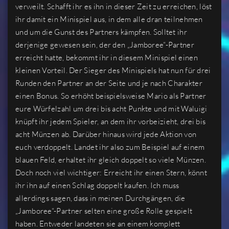
verweilt. Schafft ihr es ihn in dieser Zeit zu erreichen, löst
ihr damit ein Minispiel aus, in dem alle dran teilnehmen
und um die Gunst des Partners kämpfen. Solltet ihr
derjenige gewesen sein, der den „Jamboree“-Partner
erreicht hatte, bekommt ihr in diesem Minispiel einen
kleinen Vorteil. Der Sieger des Minispiels hat nun für drei
Runden den Partner an der Seite und je nach Charakter
einen Bonus. So erhöht beispielsweise Mario als Partner
eure Würfelzahl um drei bis acht Punkte und mit Waluigi
knüpft ihr jedem Spieler, an dem ihr vorbeizieht, drei bis
acht Münzen ab. Darüber hinaus wird jede Aktion von
euch verdoppelt. Landet ihr also zum Beispiel auf einem
blauen Feld, erhaltet ihr gleich doppelt so viele Münzen.
Doch noch viel wichtiger: Erreicht ihr einen Stern, könnt
ihr ihn auf einen Schlag doppelt kaufen. Ich muss
allerdings sagen, dass in meinen Durchgängen, die
„Jamboree“-Partner selten eine große Rolle gespielt
haben. Entweder landeten sie an einem komplett