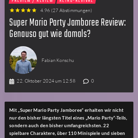
PREVIEW / REVIEW
RETRO-REVIVAL
4.96
(
27 Abstimmungen
)
1
2
3
4
5
Super Mario Party Jamboree Review:
Genauso gut wie damals?
Fabian Konschu
22. Oktober 2024 um 12:58
0
Mit „Super Mario Party Jamboree“ erhalten wir nicht
nur den bisher längsten Titel eines „Mario Party“-Teils,
sondern auch den bisher umfangreichsten. 22
spielbare Charaktere, über 110 Minispiele und sieben