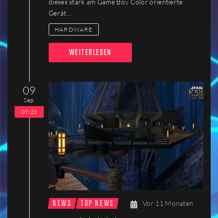
dieses stark am Game Boy Color orientierte
Gerät…
HARDWARE
WEITERLESEN
09
Sep.
09:23
NEWS
TOP NEWS
Vor 11 Monaten