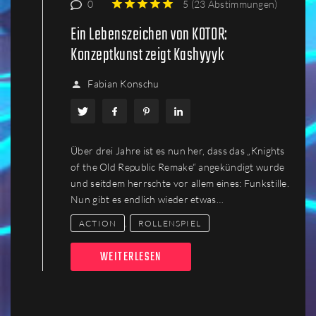
0
5
(
23 Abstimmungen
)
1
2
3
4
5
Ein Lebenszeichen von KOTOR:
Konzeptkunst zeigt Kashyyyk
Fabian Konschu
Über drei Jahre ist es nun her, dass das „Knights
of the Old Republic Remake“ angekündigt wurde
und seitdem herrschte vor allem eines: Funkstille.
Nun gibt es endlich wieder etwas…
,
ACTION
ROLLENSPIEL
WEITERLESEN