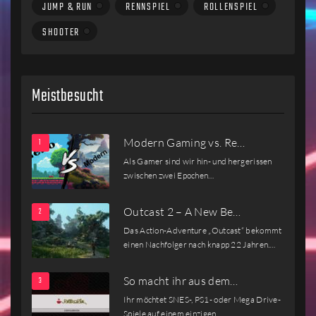
JUMP & RUN
RENNSPIEL
ROLLENSPIEL
SHOOTER
Meistbesucht
Modern Gaming vs. Re…
Als Gamer sind wir hin- und hergerissen
zwischen zwei Epochen…
Outcast 2 – A New Be…
Das Action-Adventure „Outcast“ bekommt
einen Nachfolger nach knapp 22 Jahren.…
So macht ihr aus dem…
Ihr möchtet SNES-, PS1- oder Mega Drive-
Spiele auf einem einzigen…