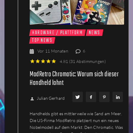
HARDWARE / PLATTFORM
NEWS
TOP NEWS
Vor 11 Monaten
6
4.81
(
31 Abstimmungen
)
1
2
3
4
5
ModRetro Chromatic: Warum sich dieser
Handheld lohnt
Julian Gerhard
Handhelds gibt es mittlerweile wie Sand am Meer.
Die US-Firma ModRetro platziert nun ein neues
Nobelmodell auf dem Markt: Den Chromatic. Was