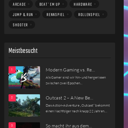
ARCADE
BEAT´EM UP
HARDWARE
JUMP & RUN
RENNSPIEL
ROLLENSPIEL
SHOOTER
Meistbesucht
Modern Gaming vs. Re…
Als Gamer sind wir hin- und hergerissen
zwischen zwei Epochen…
Outcast 2 – A New Be…
Das Action-Adventure „Outcast“ bekommt
einen Nachfolger nach knapp 22 Jahren.…
So macht ihr aus dem…