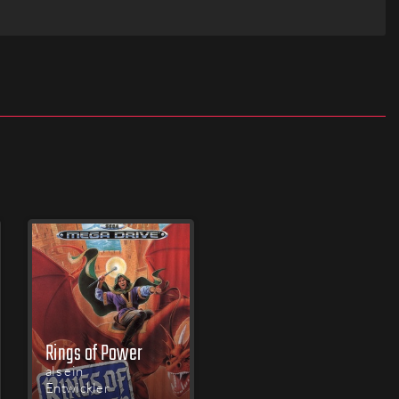
Rings of Power
als ein
Entwickler