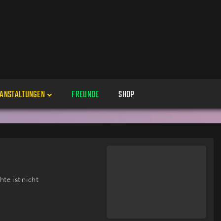
ANSTALTUNGEN
FREUNDE
SHOP
Veranstaltungen
Alle
Veranstaltung erstellen
Genres
te ist nicht
Perspektiven
Veranstaltungsorte