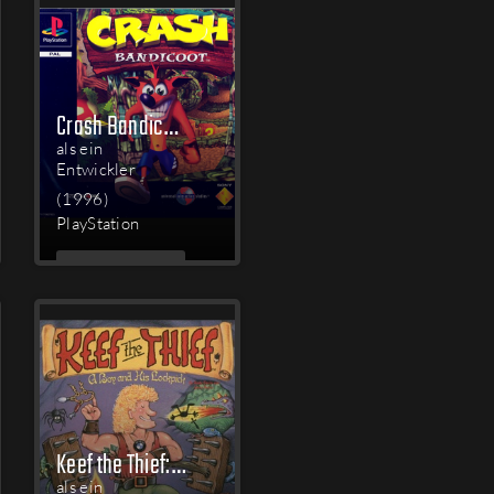
Crash Bandicoot
als ein
Entwickler
(1996)
PlayStation
MEHR
LESEN
Keef the Thief: A Boy and His Lockpick
als ein