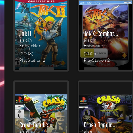
Jak II
Jak X: Combat Racing
als ein
als ein
Entwickler
Entwickler
(2003)
(2005)
PlayStation 2
PlayStation 2
MEHR
MEHR
LESEN
LESEN
Crash Bandicoot: Warped
Crash Bandicoot 2: Cortex Strikes Back
als ein
als ein