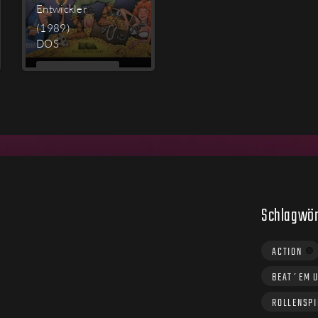
Entwickler
(1989)
DOS
MEHR
LESEN
Schlagwör
ACTION
BEAT´EM 
ROLLENSPI