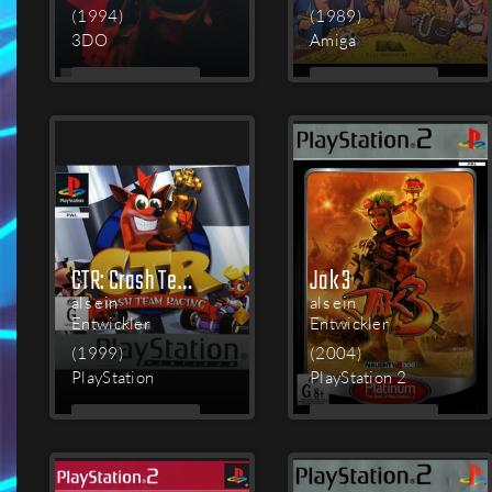
(1994)
(1989)
3DO
Amiga
MEHR
MEHR
LESEN
LESEN
CTR: Crash Team Racing
Jak 3
als ein
als ein
Entwickler
Entwickler
(1999)
(2004)
PlayStation
PlayStation 2
MEHR
MEHR
LESEN
LESEN