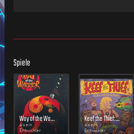
Firmen
Menschen
Spiele
Way of the Warrior
Keef the Thief: A Boy and His Lockpick
als ein
als ein
Entwickler
Entwickler