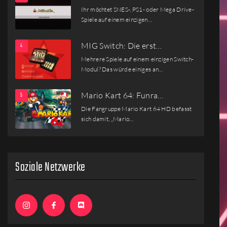
Ihr möchtet SNES-, PS1- oder Mega Drive-
Spiele auf einem einzigen…
MIG Switch: Die erst…
Mehrere Spiele auf einem einzigen Switch-
Modul? Das würde einiges an…
Mario Kart 64: Funra…
Die Fangruppe Mario Kart 64 HD befasst
sich damit, „Mario…
Soziale Netzwerke