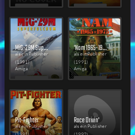
MEHR
MEHR
LESEN
LESEN
MiG-29M Super Fulcrum
'Nam 1965-1975
als ein Publisher
als ein Publisher
(1991)
(1991)
Amiga
Amiga
MEHR
MEHR
LESEN
LESEN
Pit-Fighter
Race Drivin'
als ein Publisher
als ein Publisher
(1991)
(1992)