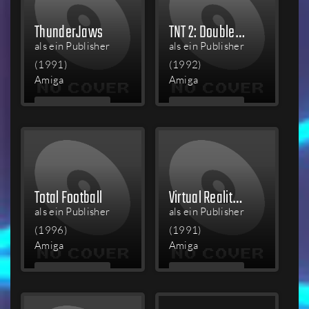
ThunderJaws
TNT 2: Double Dynamite - The Compilation
als ein Publisher
als ein Publisher
(1991)
(1992)
Amiga
Amiga
MEHR
MEHR
LESEN
LESEN
Total Football
Virtual Reality Studio
als ein Publisher
als ein Publisher
(1996)
(1991)
Amiga
Amiga
MEHR
MEHR
LESEN
LESEN