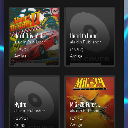
LESEN
LESEN
Hard Drivin' II
Head to Head
als ein Publisher
als ein Publisher
(1990)
(1992)
Amiga
Amiga
MEHR
MEHR
LESEN
LESEN
Hydra
MiG-29 Fulcrum
als ein Publisher
als ein Publisher
(1991)
(1991)
Amiga
Amiga