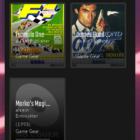
Formula One
James Bond 007: The Duel
als ein Publisher
als ein Publisher
(1993)
(1993)
Game Gear
Game Gear
MEHR
MEHR
LESEN
LESEN
Marko's Magic Football
als ein
Entwickler
(1993)
Game Gear