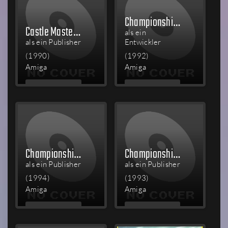
Championship Manager
Castle Master + Castle Master II: The Crypt
als ein
als ein Publisher
Entwickler
(1990)
(1992)
Amiga
Amiga
MEHR
MEHR
LESEN
LESEN
Championship Manager: End of 1994 Season Data Up-date Disk
Championship Manager Italia
als ein Publisher
als ein Publisher
(1994)
(1993)
Amiga
Amiga
MEHR
MEHR
LESEN
LESEN