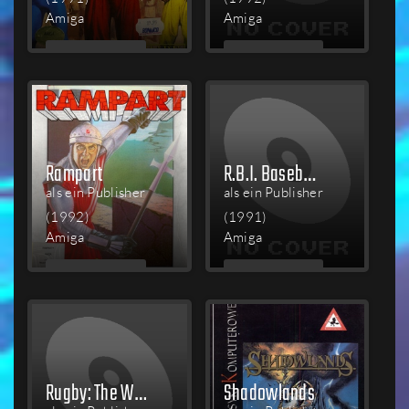
Amiga
Amiga
MEHR
MEHR
LESEN
LESEN
Rampart
R.B.I. Baseball 2
als ein Publisher
als ein Publisher
(1992)
(1991)
Amiga
Amiga
MEHR
MEHR
LESEN
LESEN
Rugby: The World Cup
Shadowlands