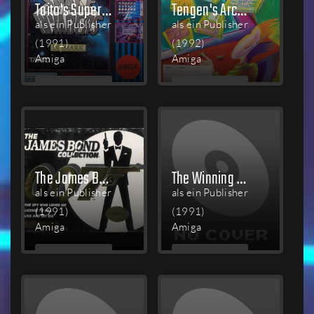
Taito's Super Space Invaders
Tengen's Arcade Hits
als ein Publisher
als ein Publisher
(1991)
(1992)
Amiga
Amiga
MEHR
MEHR
LESEN
LESEN
The James Bond Collection
The Winning Team
als ein Publisher
als ein Publisher
(1991)
(1991)
Amiga
Amiga
MEHR
MEHR
LESEN
LESEN