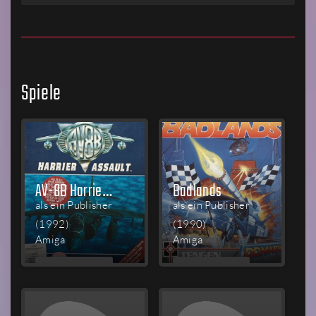
Spiele
AV-8B Harrier Assault
Badlands
als ein Publisher
als ein Publisher
(1992)
(1990)
Amiga
Amiga
MEHR
MEHR
LESEN
LESEN