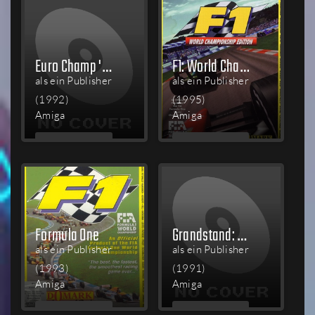
Euro Champ '92
F1: World Championship Edition
als ein Publisher
als ein Publisher
(1992)
(1995)
Amiga
Amiga
MEHR
MEHR
LESEN
LESEN
Formula One
Grandstand: The Ultimate Sports Compilation
als ein Publisher
als ein Publisher
(1993)
(1991)
Amiga
Amiga
MEHR
MEHR