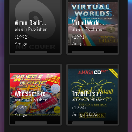
Virtual Reality Studio 2.0
Virtual Worlds: The 3D Game Collection
als ein Publisher
als ein Publisher
(1992)
(1991)
Amiga
Amiga
MEHR
MEHR
LESEN
LESEN
Wheels of Fire
Trivial Pursuit
als ein Publisher
als ein Publisher
(1991)
(1994)
Amiga
Amiga CD32
MEHR
MEHR
LESEN
LESEN