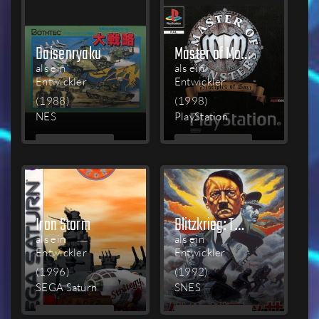
Daisenryaku
Master of Monsters: Disciples of Gaia
als ein
als ein
Entwickler
Entwickler
(1988)
(1998)
NES
PlayStation
MEHR
MEHR
LESEN
LESEN
Iron Storm
Blitzkrieg: Tōbu Sensen 1941~45
als ein
als ein
Entwickler
Entwickler
(1996)
(1992)
SEGA Saturn
SNES
MEHR
MEHR