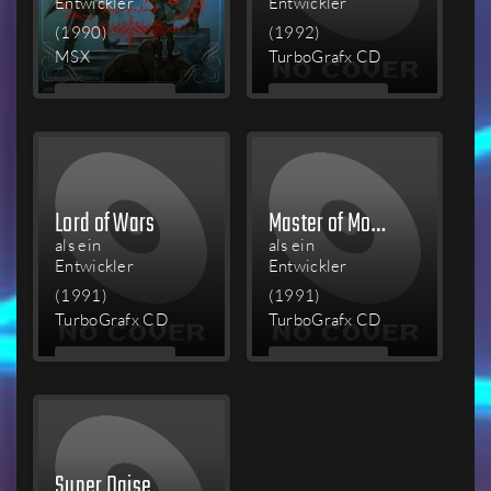
Entwickler
Entwickler
(1990)
(1992)
MSX
TurboGrafx CD
MEHR
MEHR
LESEN
LESEN
Lord of Wars
Master of Monsters
als ein
als ein
Entwickler
Entwickler
(1991)
(1991)
TurboGrafx CD
TurboGrafx CD
MEHR
MEHR
LESEN
LESEN
Super Daisenryaku