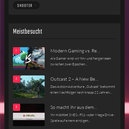
SHOOTER
Meistbesucht
Modern Gaming vs. Re…
Als Gamer sind wir hin- und hergerissen
zwischen zwei Epochen…
Outcast 2 – A New Be…
Das Action-Adventure „Outcast“ bekommt
einen Nachfolger nach knapp 22 Jahren.…
So macht ihr aus dem…
Ihr möchtet SNES-, PS1- oder Mega Drive-
Spiele auf einem einzigen…