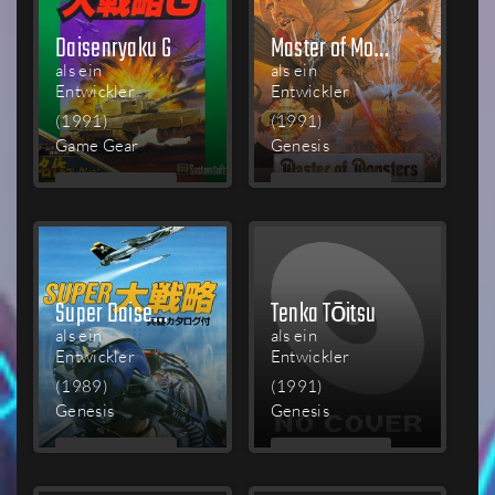
Daisenryaku G
Master of Monsters
als ein
als ein
Entwickler
Entwickler
(1991)
(1991)
Game Gear
Genesis
MEHR
MEHR
LESEN
LESEN
Super Daisenryaku
Tenka Tōitsu
als ein
als ein
Entwickler
Entwickler
(1989)
(1991)
Genesis
Genesis
MEHR
MEHR
LESEN
LESEN