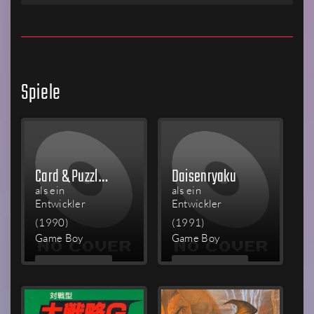
Spiele
Card & Puzzle Collection: Ginga
Daisenryaku
als ein
als ein
Entwickler
Entwickler
(1990)
(1991)
Game Boy
Game Boy
MEHR
MEHR
LESEN
LESEN