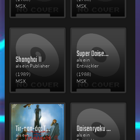
MSX
MSX
MEHR
MEHR
LESEN
LESEN
Super Daisenryaku
Shanghai II
als ein
als ein Publisher
Entwickler
(1989)
(1988)
MSX
MSX
MEHR
MEHR
LESEN
LESEN
Tir-nan-óg: The Forbidden Tower
Daisenryaku II: Campaign Version
als ein
als ein