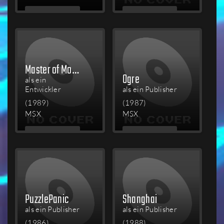
MEHR
MEHR
LESEN
LESEN
Master of Monsters
Ogre
als ein
Entwickler
als ein Publisher
(1989)
(1987)
MSX
MSX
MEHR
MEHR
LESEN
LESEN
PuzzlePanic
Shanghai
als ein Publisher
als ein Publisher
(1986)
(1988)