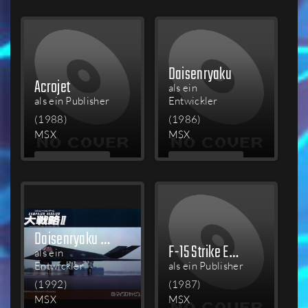
LESEN
LESEN
Daisenryaku
Acrojet
als ein
als ein Publisher
Entwickler
(1988)
(1986)
MSX
MSX
MEHR
MEHR
LESEN
LESEN
Daisenryaku II: Campaign Version
F-15 Strike Eagle
als ein
Entwickler
als ein Publisher
(1992)
(1987)
MSX
MSX