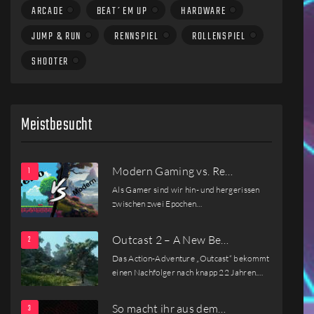
ARCADE
BEAT´EM UP
HARDWARE
JUMP & RUN
RENNSPIEL
ROLLENSPIEL
SHOOTER
Meistbesucht
Modern Gaming vs. Re…
Als Gamer sind wir hin- und hergerissen
zwischen zwei Epochen…
Outcast 2 – A New Be…
Das Action-Adventure „Outcast“ bekommt
einen Nachfolger nach knapp 22 Jahren.…
So macht ihr aus dem…