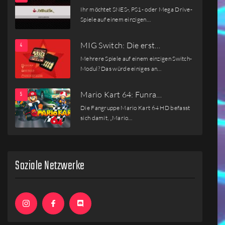
Ihr möchtet SNES-, PS1- oder Mega Drive-
Spiele auf einem einzigen…
MIG Switch: Die erst…
Mehrere Spiele auf einem einzigen Switch-
Modul? Das würde einiges an…
Mario Kart 64: Funra…
Die Fangruppe Mario Kart 64 HD befasst
sich damit, „Mario…
Soziale Netzwerke