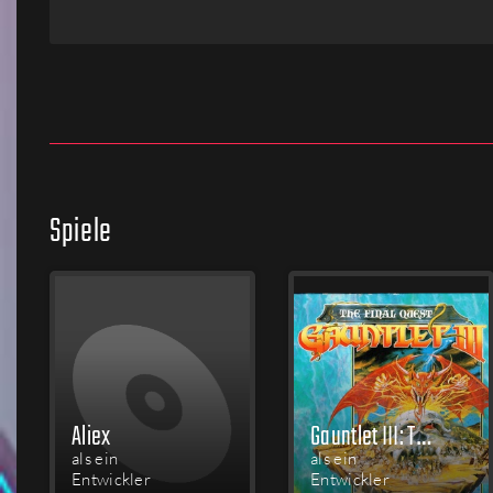
Firmen
Menschen
Spiele
Aliex
Gauntlet III: The Final Quest
als ein
als ein
Entwickler
Entwickler