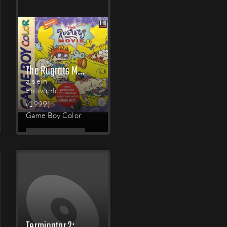
The Rugrats Movie
als ein
Entwickler
(1999)
Game Boy Color
MEHR
LESEN
Terminator 2: Judgment Day