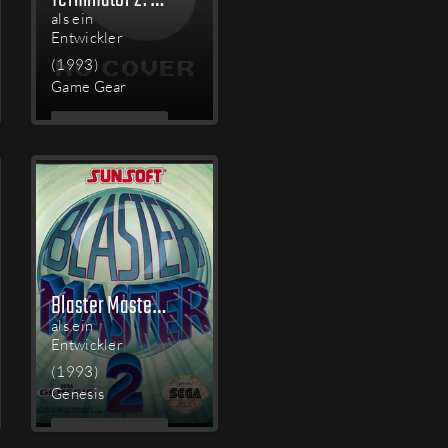
als ein
Entwickler
(1993)
Game Gear
MEHR
LESEN
Blaster Master 2
als ein
Entwickler
(1993)
Genesis
MEHR