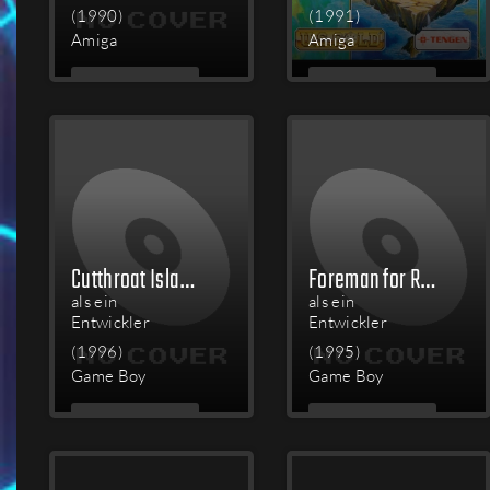
(1990)
(1991)
Amiga
Amiga
MEHR
MEHR
LESEN
LESEN
Cutthroat Island
Foreman for Real
als ein
als ein
Entwickler
Entwickler
(1996)
(1995)
Game Boy
Game Boy
MEHR
MEHR
LESEN
LESEN