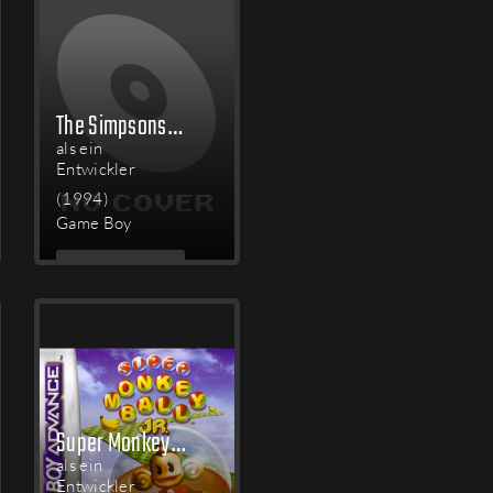
The Simpsons: Bart & the Beanstalk
als ein
Entwickler
(1994)
Game Boy
MEHR
LESEN
Super Monkey Ball Jr.
als ein
Entwickler