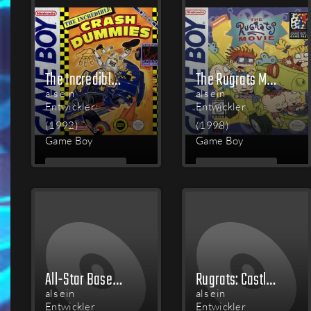
The Incredible Crash Dummies
The Rugrats Movie
als ein
als ein
Entwickler
Entwickler
(1992)
(1998)
Game Boy
Game Boy
MEHR
MEHR
LESEN
LESEN
All-Star Baseball 2003
Rugrats: Castle Capers
als ein
als ein
Entwickler
Entwickler