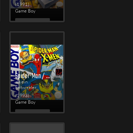
(1991)
Game Boy
MEHR
LESEN
Spider-Man / X-Men: Arcade's Revenge
als ein
Entwickler
(1993)
Game Boy
MEHR
LESEN