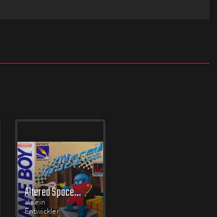
Altered Space: A 3-D Alien Adventure
als ein
Entwickler