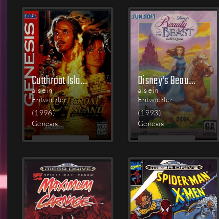
LESEN
LESEN
Cutthroat Island
Disney's Beauty and the Beast: Belle's Quest
als ein
als ein
Entwickler
Entwickler
(1996)
(1993)
Genesis
Genesis
MEHR
MEHR
LESEN
LESEN