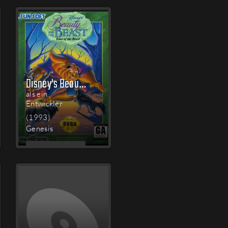
LESEN
Disney's Beauty and the Beast: Roar of the Beast
als ein
Entwickler
(1993)
Genesis
MEHR
LESEN