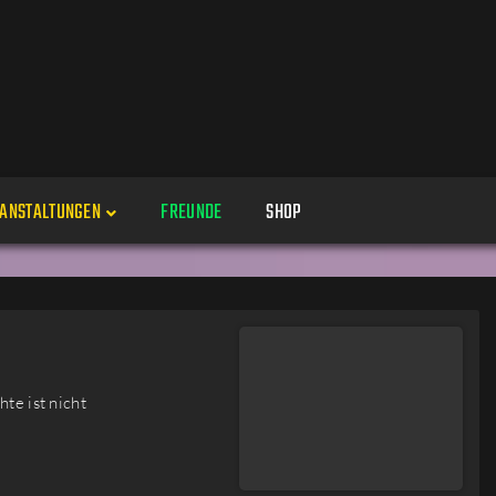
ANSTALTUNGEN
FREUNDE
SHOP
Veranstaltungen
Alle
Veranstaltung erstellen
Genres
te ist nicht
Perspektiven
Veranstaltungsorte