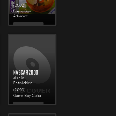
(2002)
Game Boy
Advance
MEHR
LESEN
NASCAR 2000
als ein
Entwickler
(2000)
Game Boy Color
MEHR
LESEN