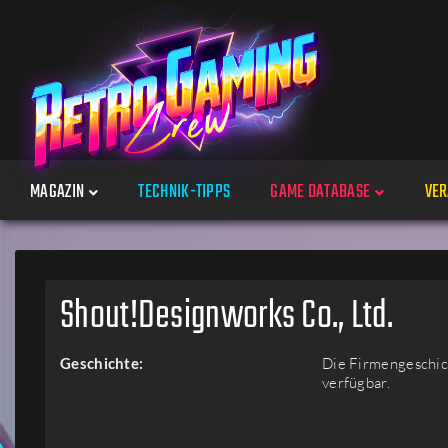
MAGAZIN
TECHNIK-TIPPS
GAME DATABASE
VER
Spiele
Shout!Designworks Co., Ltd.
Jahre
Geschichte:
Die Firmengeschich
verfügbar.
Plattformen