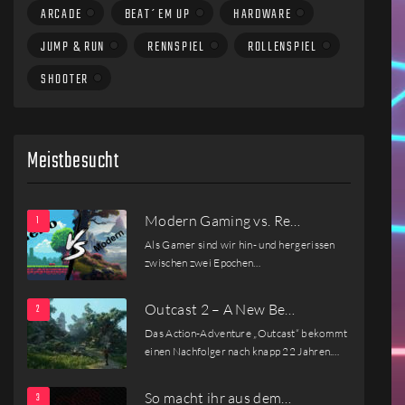
ARCADE
BEAT´EM UP
HARDWARE
JUMP & RUN
RENNSPIEL
ROLLENSPIEL
SHOOTER
Meistbesucht
Modern Gaming vs. Re…
Als Gamer sind wir hin- und hergerissen
zwischen zwei Epochen…
Outcast 2 – A New Be…
Das Action-Adventure „Outcast“ bekommt
einen Nachfolger nach knapp 22 Jahren.…
So macht ihr aus dem…