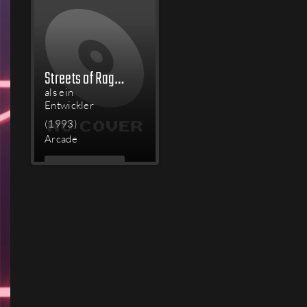
Streets of Rage 2
als ein
Entwickler
(1993)
Arcade
MEHR
LESEN