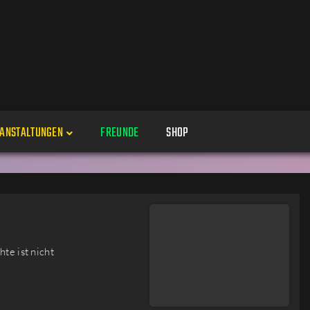
ANSTALTUNGEN
FREUNDE
SHOP
Veranstaltungen
Alle
Veranstaltung erstellen
Genres
te ist nicht
Perspektiven
Veranstaltungsorte