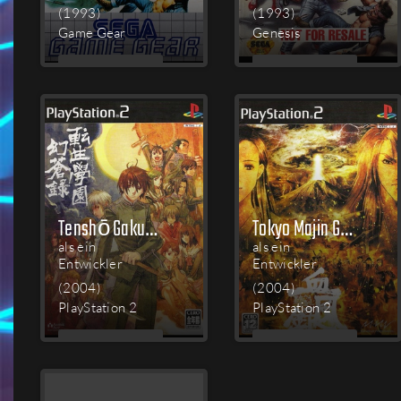
(1993)
(1993)
Game Gear
Genesis
MEHR
MEHR
LESEN
LESEN
Tenshō Gakuen Gensōroku
Tokyo Majin Gakuen Gehōchō: Keppūroku
als ein
als ein
Entwickler
Entwickler
(2004)
(2004)
PlayStation 2
PlayStation 2
MEHR
MEHR
LESEN
LESEN