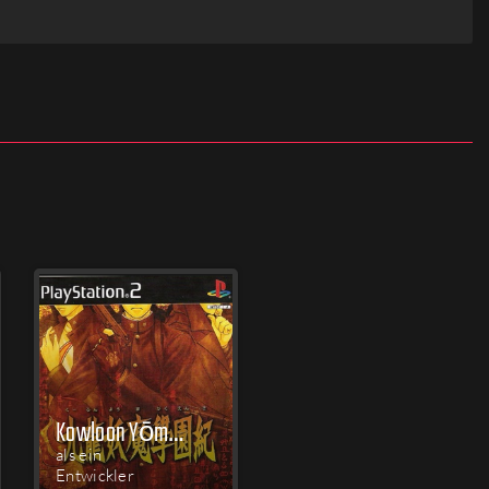
Kowloon Yōma Gakuen Ki
als ein
Entwickler