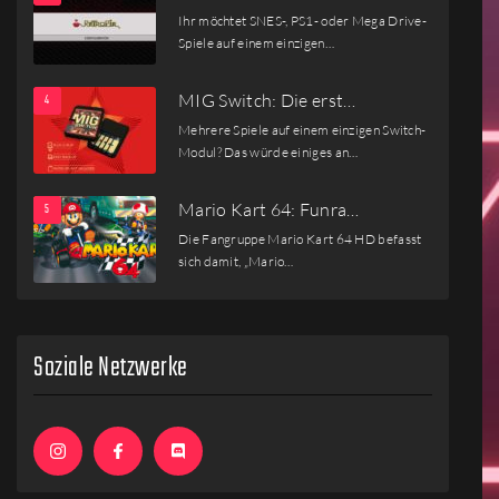
Ihr möchtet SNES-, PS1- oder Mega Drive-
Spiele auf einem einzigen…
MIG Switch: Die erst…
Mehrere Spiele auf einem einzigen Switch-
Modul? Das würde einiges an…
Mario Kart 64: Funra…
Die Fangruppe Mario Kart 64 HD befasst
sich damit, „Mario…
Soziale Netzwerke