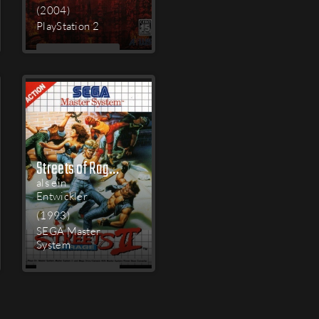
(2004)
PlayStation 2
MEHR
LESEN
Streets of Rage 2
als ein
Entwickler
(1993)
SEGA Master
System
MEHR
LESEN