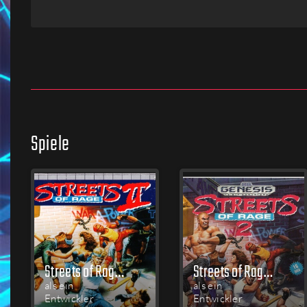
Firmen
Menschen
Spiele
Streets of Rage 2
Streets of Rage 2
als ein
als ein
Entwickler
Entwickler