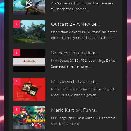
Als Gamer sind wir hin- und hergerissen
zwischen zwei Epochen…
Outcast 2 – A New Be…
Das Action-Adventure „Outcast“ bekommt
einen Nachfolger nach knapp 22 Jahren.…
So macht ihr aus dem…
Ihr möchtet SNES-, PS1- oder Mega Drive-
Spiele auf einem einzigen…
MIG Switch: Die erst…
Mehrere Spiele auf einem einzigen Switch-
Modul? Das würde einiges an…
Mario Kart 64: Funra…
Die Fangruppe Mario Kart 64 HD befasst
sich damit, „Mario…