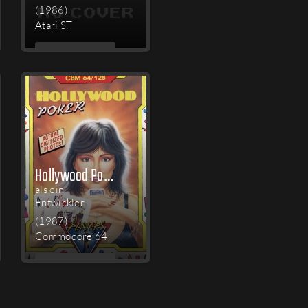
(1986)
Atari ST
MEHR
LESEN
Hollywood Poker
als ein
Entwickler
(1987)
Commodore 64
MEHR
LESEN