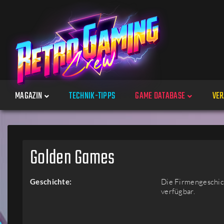
MAGAZIN
TECHNIK-TIPPS
GAME DATABASE
VER
Spiele
Golden Games
Jahre
Geschichte:
Die Firmengeschich
verfügbar.
Plattformen