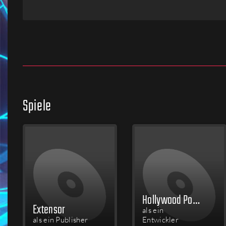
Firmen
Menschen
Spiele
Hollywood Poker
Extensor
als ein
als ein Publisher
Entwickler