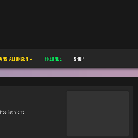
ANSTALTUNGEN
FREUNDE
SHOP
Veranstaltungen
Alle
Veranstaltung erstellen
Genres
te ist nicht
Perspektiven
Veranstaltungsorte