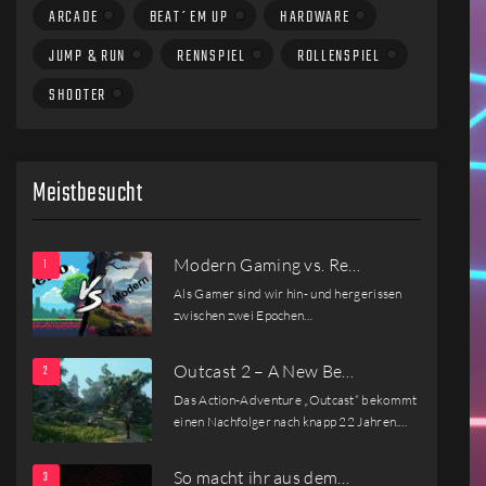
ARCADE
BEAT´EM UP
HARDWARE
JUMP & RUN
RENNSPIEL
ROLLENSPIEL
SHOOTER
Meistbesucht
Modern Gaming vs. Re…
Als Gamer sind wir hin- und hergerissen
zwischen zwei Epochen…
Outcast 2 – A New Be…
Das Action-Adventure „Outcast“ bekommt
einen Nachfolger nach knapp 22 Jahren.…
So macht ihr aus dem…