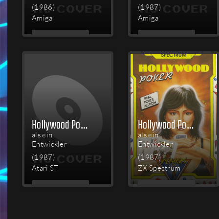
(1986)
(1987)
Amiga
Amiga
MEHR
MEHR
LESEN
LESEN
Hollywood Poker
Hollywood Poker
als ein
als ein
Entwickler
Entwickler
(1987)
(1987)
Atari ST
ZX Spectrum
MEHR
MEHR
LESEN
LESEN