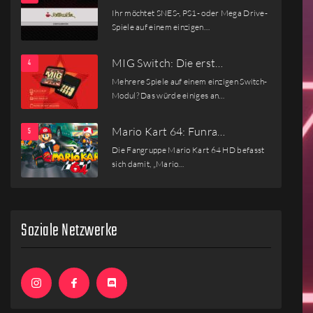
Ihr möchtet SNES-, PS1- oder Mega Drive-
Spiele auf einem einzigen…
MIG Switch: Die erst…
Mehrere Spiele auf einem einzigen Switch-
Modul? Das würde einiges an…
Mario Kart 64: Funra…
Die Fangruppe Mario Kart 64 HD befasst
sich damit, „Mario…
Soziale Netzwerke