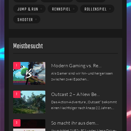
JUMP & RUN
RENNSPIEL
ROLLENSPIEL
SHOOTER
Meistbesucht
Modern Gaming vs. Re…
Als Gamer sind wir hin- und hergerissen
zwischen zwei Epochen…
Outcast 2 – A New Be…
Das Action-Adventure „Outcast“ bekommt
einen Nachfolger nach knapp 22 Jahren.…
So macht ihr aus dem…
Ihr möchtet SNES-, PS1- oder Mega Drive-