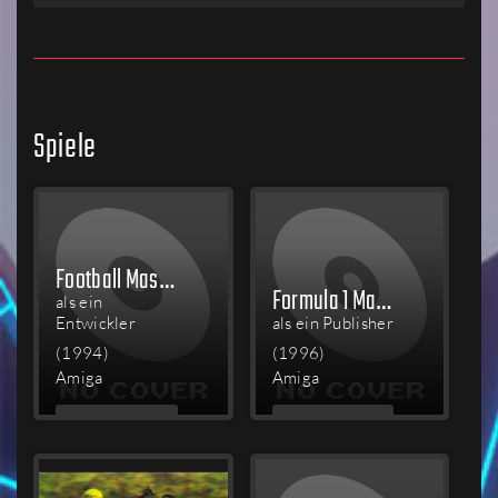
Spiele
Football Masters (Version 5)
Formula 1 Masters
als ein
Entwickler
als ein Publisher
(1994)
(1996)
Amiga
Amiga
MEHR
MEHR
LESEN
LESEN