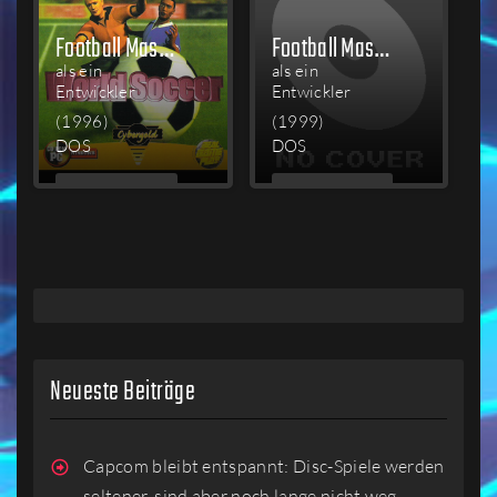
Football Masters 96/97
Football Masters 99
als ein
als ein
Entwickler
Entwickler
(1996)
(1999)
DOS
DOS
MEHR
MEHR
LESEN
LESEN
Neueste Beiträge
Capcom bleibt entspannt: Disc-Spiele werden
seltener, sind aber noch lange nicht weg