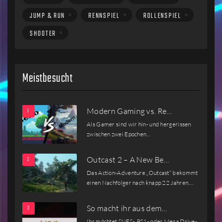
JUMP & RUN
RENNSPIEL
ROLLENSPIEL
SHOOTER
Meistbesucht
Modern Gaming vs. Re…
Als Gamer sind wir hin- und hergerissen
zwischen zwei Epochen…
Outcast 2 – A New Be…
Das Action-Adventure „Outcast“ bekommt
einen Nachfolger nach knapp 22 Jahren.…
So macht ihr aus dem…
Ihr möchtet SNES-, PS1- oder Mega Drive-