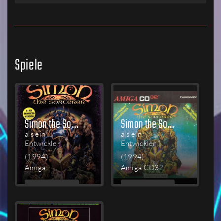
Spiele
Simon the Sorcerer
Simon the Sorcerer
als ein
als ein
Entwickler
Entwickler
(1994)
(1994)
Amiga
Amiga CD32
MEHR
MEHR
LESEN
LESEN