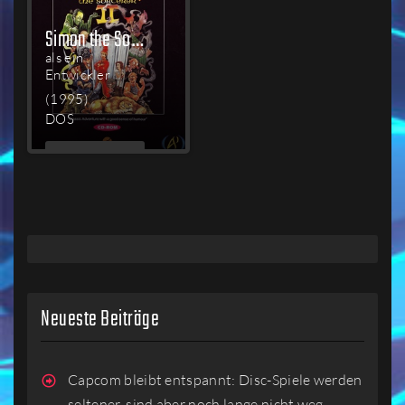
Simon the Sorcerer II: The Lion, the Wizard and the Wardrobe
als ein
Entwickler
(1995)
DOS
MEHR
LESEN
Neueste Beiträge
Capcom bleibt entspannt: Disc-Spiele werden
seltener, sind aber noch lange nicht weg