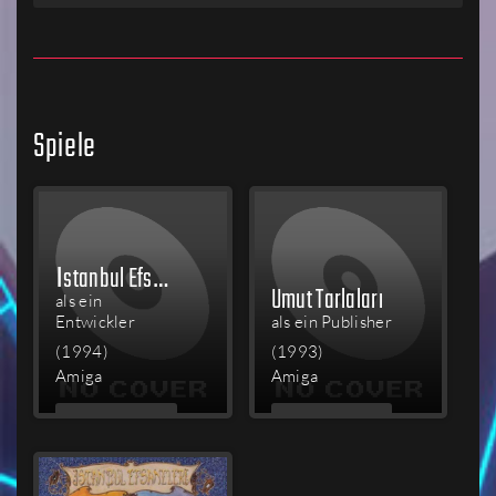
Spiele
İstanbul Efsaneleri: Lale Savaşçıları
Umut Tarlaları
als ein
Entwickler
als ein Publisher
(1994)
(1993)
Amiga
Amiga
MEHR
MEHR
LESEN
LESEN