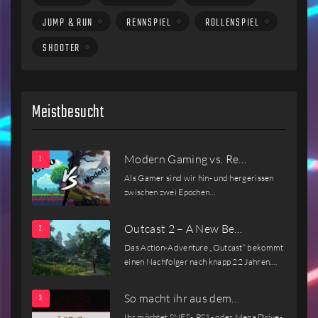
JUMP & RUN
RENNSPIEL
ROLLENSPIEL
SHOOTER
Meistbesucht
Modern Gaming vs. Re…
Als Gamer sind wir hin- und hergerissen
zwischen zwei Epochen…
Outcast 2 – A New Be…
Das Action-Adventure „Outcast“ bekommt
einen Nachfolger nach knapp 22 Jahren.…
So macht ihr aus dem…
Ihr möchtet SNES-, PS1- oder Mega Drive-