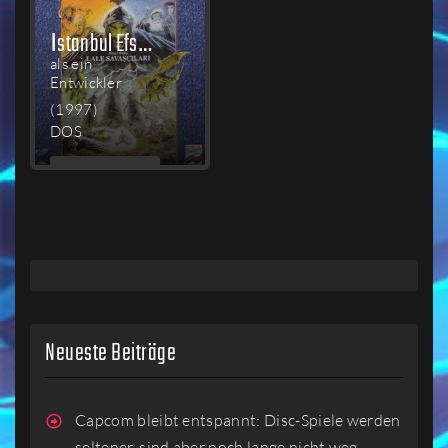
İstanbul Efsaneleri: Lale Savaşçıları
als ein
Entwickler
(1997)
DOS
MEHR
LESEN
Neueste Beiträge
Capcom bleibt entspannt: Disc-Spiele werden
seltener, sind aber noch lange nicht weg