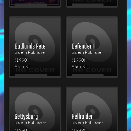
MEHR
MEHR
LESEN
LESEN
Badlands Pete
Defender II
als ein Publisher
als ein Publisher
(1990)
(1990)
Atari ST
Atari ST
MEHR
MEHR
LESEN
LESEN
Gettysburg
Hellraider
als ein Publisher
als ein Publisher
(1990)
(1989)