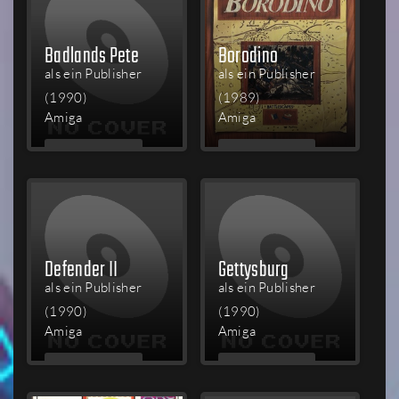
Badlands Pete
Borodino
als ein Publisher
als ein Publisher
(1990)
(1989)
Amiga
Amiga
MEHR
MEHR
LESEN
LESEN
Defender II
Gettysburg
als ein Publisher
als ein Publisher
(1990)
(1990)
Amiga
Amiga
MEHR
MEHR
LESEN
LESEN