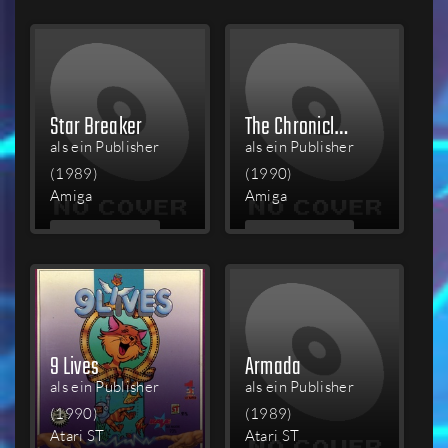
LESEN
LESEN
Star Breaker
The Chronicles of Omega
als ein Publisher
als ein Publisher
(1989)
(1990)
Amiga
Amiga
MEHR
MEHR
LESEN
LESEN
9 Lives
Armada
als ein Publisher
als ein Publisher
(1990)
(1989)
Atari ST
Atari ST