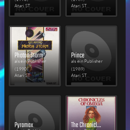
Atari ST
Atari ST
MEHR
MEHR
LESEN
LESEN
Photon Storm
Prince
als ein Publisher
als ein Publisher
(1990)
(1989)
Atari ST
Atari ST
MEHR
MEHR
LESEN
LESEN
Pyramax
The Chronicles of Omega