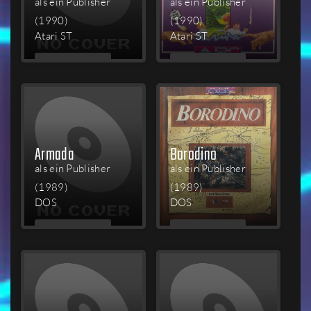
als ein Publisher
als ein Publisher
(1990)
(1990)
Atari ST
Atari ST
MEHR
MEHR
LESEN
LESEN
Armada
Borodino
als ein Publisher
als ein Publisher
(1989)
(1989)
DOS
DOS
MEHR
MEHR
LESEN
LESEN