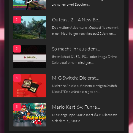
zwischen zwei Epochen…
Outcast 2 – A New Be…
Das Action-Adventure „Outcast“ bekommt
einen Nachfolger nach knapp 22 Jahren.…
So macht ihr aus dem…
Ihr möchtet SNES-, PS1- oder Mega Drive-
Spiele auf einem einzigen…
MIG Switch: Die erst…
Mehrere Spiele auf einem einzigen Switch-
Modul? Das würde einiges an…
Mario Kart 64: Funra…
Die Fangruppe Mario Kart 64 HD befasst
sich damit, „Mario…