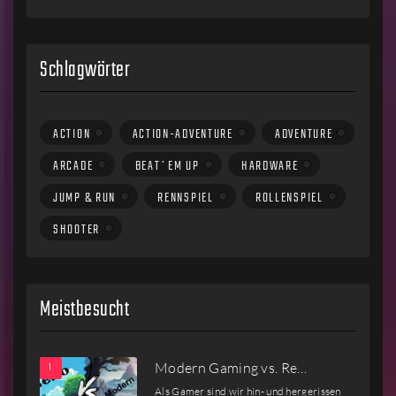
Schlagwörter
ACTION
ACTION-ADVENTURE
ADVENTURE
ARCADE
BEAT´EM UP
HARDWARE
JUMP & RUN
RENNSPIEL
ROLLENSPIEL
SHOOTER
Meistbesucht
Modern Gaming vs. Re…
Als Gamer sind wir hin- und hergerissen