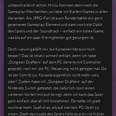
unbeschreiblich schön. Hinzu kommen dann noch die
Gameplay-Mechaniken, so liebe ich Karten-Games in allen
Varianten. Als JRPG-Fan ist auch Rundentaktik ein gern
gesehenes Gameplay-Element und dann noch die Optik
des Spiels und der Soundtrack – einfach ein tolles Game,
was bis auf ein paar Kleinigkeiten gut gelungen ist.
Doch warum gefällt mir die Konsolen-Version noch
besser? Das ist relativ schnell erklärt, denn ich habe
„Dungeon Drafters“ auf dem PC bereits mit Controller
gespielt, weil mir die PC-Steuerung nicht gelegen hat. Da
ist der Schritt zur Konsole eigentlich nicht mehr weit,
oder? Zudem habe ich „Dungeon Drafters“ auf der
Nintendo Switch getestet, die natürlich noch einen
weiteren Vorteil mit sich bringt, denn ich kann das Spiel
ganz einfach überall mit hinnehmen. Da hatte ich glatt
nochmal mehr Spaß dran, als auf meinem PC-Stuhl zu
sitzen. Dank des Looks des Spiels fühlt es sich wie früher