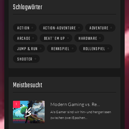
Schlagwörter
ACTION
ACTION-ADVENTURE
ADVENTURE
ARCADE
BEAT´EM UP
HARDWARE
JUMP & RUN
RENNSPIEL
ROLLENSPIEL
SHOOTER
Meistbesucht
Modern Gaming vs. Re…
Als Gamer sind wir hin- und hergerissen
zwischen zwei Epochen…