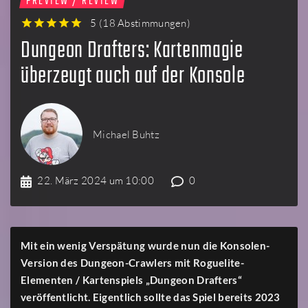
PREVIEW / REVIEW
5
(
18 Abstimmungen
)
1
2
3
4
5
Dungeon Drafters: Kartenmagie
überzeugt auch auf der Konsole
Michael Buhtz
22. März 2024 um 10:00
0
Mit ein wenig Verspätung wurde nun die Konsolen-
Version des Dungeon-Crawlers mit Roguelite-
Elementen / Kartenspiels „Dungeon Drafters“
veröffentlicht. Eigentlich sollte das Spiel bereits 2023