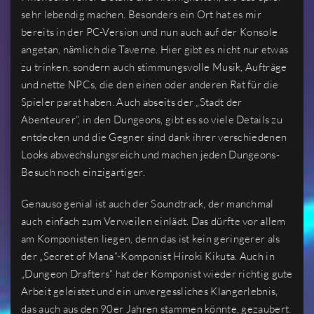
sehr lebendig machen. Besonders ein Ort hat es mir
bereits in der PC-Version und nun auch auf der Konsole
angetan, nämlich die Taverne. Hier gibt es nicht nur etwas
zu trinken, sondern auch stimmungsvolle Musik, Aufträge
und nette NPCs, die den einen oder anderen Rat für die
Spieler parat haben. Auch abseits der „Stadt der
Abenteurer“, in den Dungeons, gibt es so viele Details zu
entdecken und die Gegner sind dank ihrer verschiedenen
Looks abwechslungsreich und machen jeden Dungeons-
Besuch noch einzigartiger.
Genauso genial ist auch der Soundtrack, der manchmal
auch einfach zum Verweilen einlädt. Das dürfte vor allem
am Komponisten liegen, denn das ist kein geringerer als
der „Secret of Mana“-Komponist Hiroki Kikuta. Auch in
„Dungeon Drafters“ hat der Komponist wieder richtig gute
Arbeit geleistet und ein unvergessliches Klangerlebnis,
das auch aus den 90er Jahren stammen könnte, gezaubert.