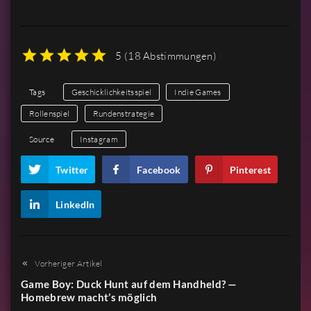
5
(
18 Abstimmungen
)
1
2
3
4
5
Tags
Geschicklichkeitsspiel
Indie Games
Rollenspiel
Rundenstrategie
Source
Instagram
Twitter
Facebook
Pinterest
LinkedIn
Vorheriger Artikel
Game Boy: Duck Hunt auf dem Handheld? —
Homebrew macht’s möglich