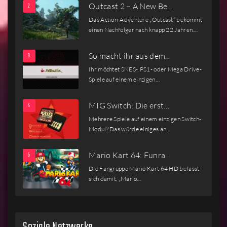
Outcast 2 – A New Be…
Das Action-Adventure „Outcast“ bekommt
einen Nachfolger nach knapp 22 Jahren.…
So macht ihr aus dem…
Ihr möchtet SNES-, PS1- oder Mega Drive-
Spiele auf einem einzigen…
MIG Switch: Die erst…
Mehrere Spiele auf einem einzigen Switch-
Modul? Das würde einiges an…
Mario Kart 64: Funra…
Die Fangruppe Mario Kart 64 HD befasst
sich damit, „Mario…