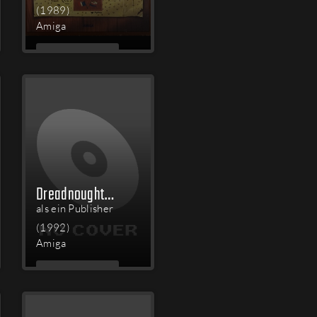
(1989)
Amiga
MEHR
LESEN
Dreadnoughts Data Disk: Ironclads
als ein Publisher
(1992)
Amiga
MEHR
LESEN