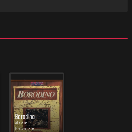
Borodino
als ein
Entwickler