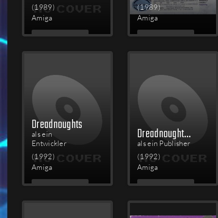
(1989)
(1989)
Amiga
Amiga
MEHR
MEHR
LESEN
LESEN
Dreadnoughts
Dreadnoughts Data Disk: Bismarck
als ein
Entwickler
als ein Publisher
(1992)
(1992)
Amiga
Amiga
MEHR
MEHR
LESEN
LESEN