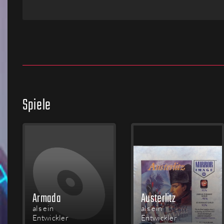
Firmen
Menschen
Spiele
Armada
Austerlitz
als ein
als ein
Entwickler
Entwickler