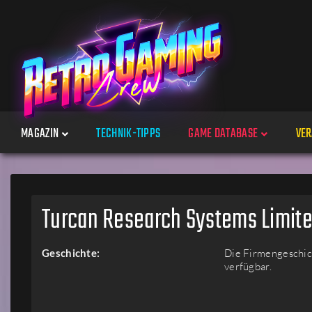
MAGAZIN
TECHNIK-TIPPS
GAME DATABASE
VER
Spiele
Turcan Research Systems Limit
Jahre
Geschichte:
Die Firmengeschich
verfügbar.
Plattformen