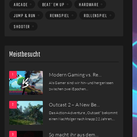
ARCADE
BEAT´EM UP
HARDWARE
JUMP & RUN
RENNSPIEL
ROLLENSPIEL
SHOOTER
Meistbesucht
Modern Gaming vs. Re…
Als Gamer sind wir hin- und hergerissen
zwischen zwei Epochen…
Outcast 2 – A New Be…
Das Action-Adventure „Outcast“ bekommt
einen Nachfolger nach knapp 22 Jahren.…
So macht ihr aus dem…