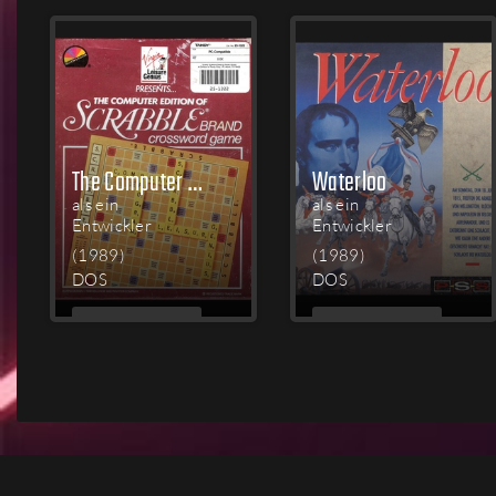
LESEN
LESEN
The Computer Edition of Scrabble Brand Crossword Game
Waterloo
als ein
als ein
Entwickler
Entwickler
(1989)
(1989)
DOS
DOS
MEHR
MEHR
LESEN
LESEN