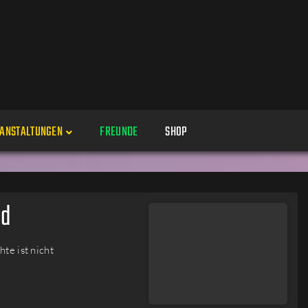
ANSTALTUNGEN
FREUNDE
SHOP
Veranstaltungen
Alle
ed
Veranstaltung erstellen
Genres
te ist nicht
Perspektiven
Veranstaltungsorte