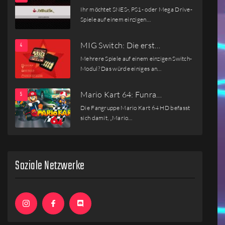
Ihr möchtet SNES-, PS1- oder Mega Drive-
Spiele auf einem einzigen…
MIG Switch: Die erst…
Mehrere Spiele auf einem einzigen Switch-
Modul? Das würde einiges an…
Mario Kart 64: Funra…
Die Fangruppe Mario Kart 64 HD befasst
sich damit, „Mario…
Soziale Netzwerke