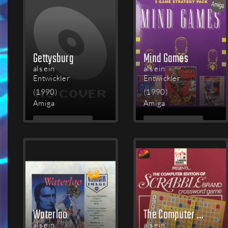
Gettysburg
Mind Games
als ein
als ein
Entwickler
Entwickler
(1990)
(1990)
Amiga
Amiga
MEHR
MEHR
LESEN
LESEN
Waterloo
The Computer Edition of Scrabble Brand Crossword Game
als ein
als ein