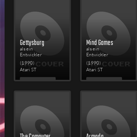
Gettysburg
Mind Games
als ein
als ein
Entwickler
Entwickler
(1990)
(1990)
Atari ST
Atari ST
MEHR
MEHR
LESEN
LESEN
The Computer Edition of Scrabble Brand Crossword Game
Armada