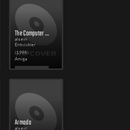
The Computer Edition of Scrabble Brand Crossword Game
als ein
Entwickler
(1988)
Amiga
MEHR
LESEN
Armada
als ein