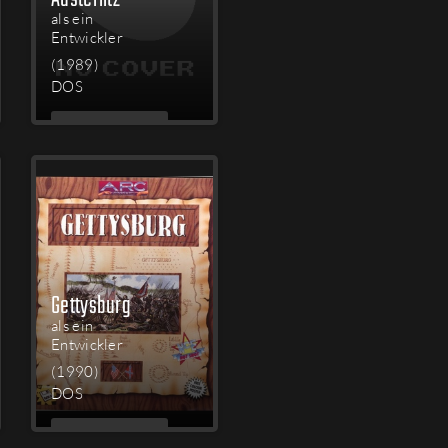
als ein
Entwickler
(1989)
DOS
MEHR
LESEN
Gettysburg
als ein
Entwickler
(1990)
DOS
MEHR