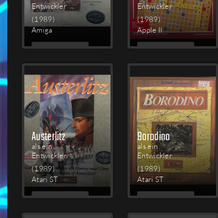
Entwickler
Entwickler
(1989)
(1989)
Amiga
Apple II
MEHR
MEHR
LESEN
LESEN
Austerlitz
Borodino
als ein
als ein
Entwickler
Entwickler
(1989)
(1989)
Atari ST
Atari ST
MEHR
MEHR
LESEN
LESEN