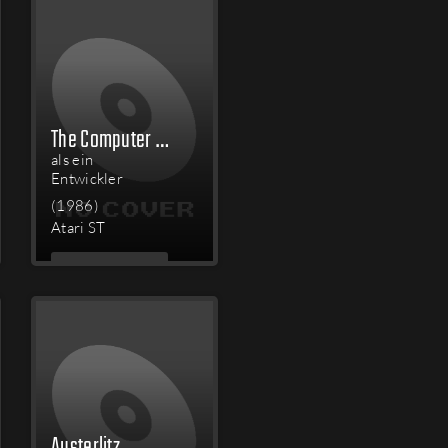
The Computer Edition of Scrabble Brand Crossword Game
als ein
Entwickler
(1986)
Atari ST
MEHR
LESEN
Austerlitz