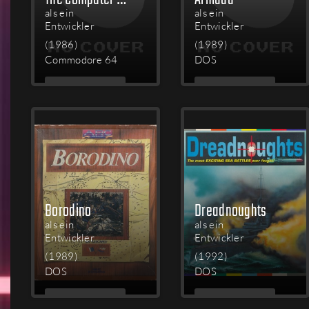
als ein
als ein
Entwickler
Entwickler
(1986)
(1989)
Commodore 64
DOS
MEHR
MEHR
LESEN
LESEN
Borodino
Dreadnoughts
als ein
als ein
Entwickler
Entwickler
(1989)
(1992)
DOS
DOS
MEHR
MEHR