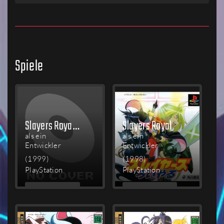
Spiele
Slayers Royal 2
Slayers Royal
als ein
als ein
Entwickler
Entwickler
(1999)
(1998)
PlayStation
PlayStation
MEHR
MEHR
LESEN
LESEN