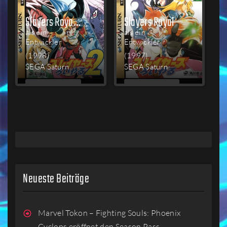
Slayers Royal 2
Slayers Royal
als ein
als ein
Entwickler
Entwickler
(1998)
(1997)
SEGA Saturn
SEGA Saturn
MEHR
MEHR
LESEN
LESEN
Neueste Beiträge
Marvel Tokon – Fighting Souls: Phoenix
Cyclops eröffnet den Season Pass