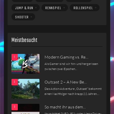
JUMP & RUN
RENNSPIEL
ROLLENSPIEL
SHOOTER
Meistbesucht
Modern Gaming vs. Re…
Als Gamer sind wir hin- und hergerissen
zwischen zwei Epochen…
Outcast 2 – A New Be…
Das Action-Adventure „Outcast“ bekommt
einen Nachfolger nach knapp 22 Jahren.…
So macht ihr aus dem…
Ihr möchtet SNES-, PS1- oder Mega Drive-