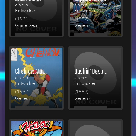
als ein
als ein
Entwickler
Entwickler
(1994)
(1992)
Game Gear
Genesis
MEHR
MEHR
LESEN
LESEN
Chelnov: Atomic Runner
Dashin' Desperadoes
als ein
als ein
Entwickler
Entwickler
(1992)
(1993)
Genesis
Genesis
MEHR
MEHR
LESEN
LESEN