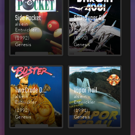
Side Pocket
SRD: Super Real Darwin
als ein
als ein
Entwickler
Entwickler
(1992)
(1990)
Genesis
Genesis
MEHR
MEHR
LESEN
LESEN
Two Crude Dudes
Vapor Trail
als ein
als ein
Entwickler
Entwickler
(1992)
(1991)
Genesis
Genesis
MEHR
MEHR
LESEN
LESEN