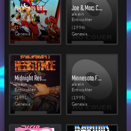
High Seas Havoc
Joe & Mac: Caveman Ninja
als ein
als ein
Entwickler
Entwickler
(1993)
(1994)
Genesis
Genesis
MEHR
MEHR
LESEN
LESEN
Midnight Resistance
Minnesota Fats: Pool Legend
als ein
als ein
Entwickler
Entwickler
(1991)
(1995)
Genesis
Genesis
MEHR
MEHR
LESEN
LESEN