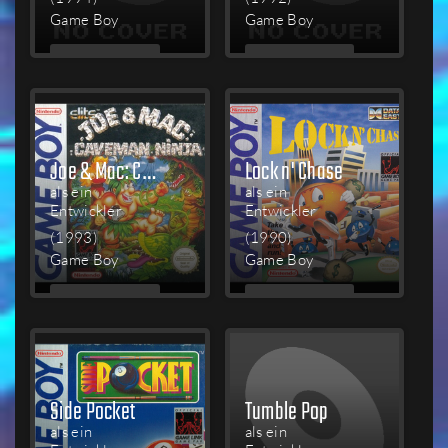
Game Boy
Game Boy
MEHR
MEHR
LESEN
LESEN
Joe & Mac: Caveman Ninja
Lock n' Chase
als ein
als ein
Entwickler
Entwickler
(1993)
(1990)
Game Boy
Game Boy
MEHR
MEHR
LESEN
LESEN
Side Pocket
Tumble Pop
als ein
als ein