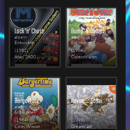
LESEN
LESEN
Lock 'n' Chase
Bump 'N' Jump
als ein
als ein
Entwickler
Entwickler
(1982)
(1984)
Atari 2600
ColecoVision
MEHR
MEHR
LESEN
LESEN
BurgerTime
Revive...: Sosei
als ein
als ein
Entwickler
Entwickler
(1984)
(1999)
ColecoVision
Dreamcast