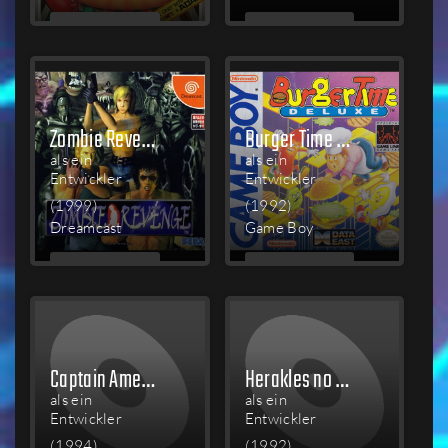
MEHR
MEHR
LESEN
LESEN
Zombie Revenge
Burger Time Deluxe
als ein
als ein
Entwickler
Entwickler
(1999)
(1992)
Dreamcast
Game Boy
MEHR
MEHR
LESEN
LESEN
Captain America and the Avengers
Herakles no Eikō: Ugokidashita Kamigami
als ein
als ein
Entwickler
Entwickler
(1994)
(1992)