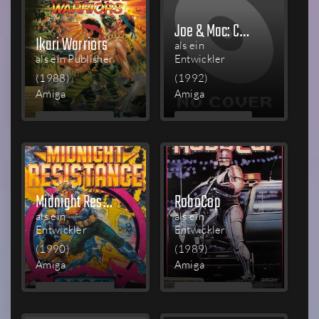
Joe & Mac: Caveman Ninja
Ikari Warriors
als ein
als ein Publisher
Entwickler
(1988)
(1992)
Amiga
Amiga
MEHR
MEHR
LESEN
LESEN
Midnight Resistance
RoboCop
als ein
als ein
Entwickler
Entwickler
(1990)
(1989)
Amiga
Amiga
MEHR
MEHR
LESEN
LESEN