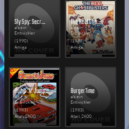
Sly Spy: Secret Agent
The Real Ghostbusters
als ein
als ein
Entwickler
Entwickler
(1990)
(1988)
Amiga
Amiga
MEHR
MEHR
LESEN
LESEN
Bump 'N' Jump
BurgerTime
als ein
als ein
Entwickler
Entwickler
(1983)
(1983)
Atari 2600
Atari 2600
MEHR
MEHR