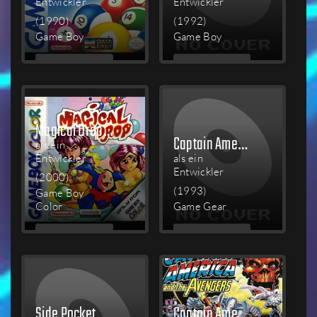
Entwickler
Entwickler
(1990)
(1992)
Game Boy
Game Boy
MEHR
MEHR
LESEN
LESEN
Magical Drop III
Captain America and the Avengers
als ein
Entwickler
als ein
Entwickler
(2000)
(1993)
Game Boy
Color
Game Gear
MEHR
MEHR
LESEN
LESEN
Side Pocket
Captain America and the Avengers