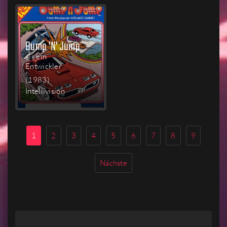
Bump 'N' Jump
als ein
Entwickler
(1983)
Intellivision
MEHR
LESEN
1
2
3
4
5
6
7
8
9
Nächste