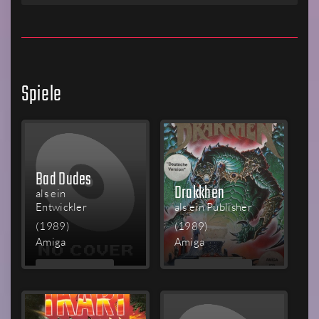
Spiele
Bad Dudes
Drakkhen
als ein
Entwickler
als ein Publisher
(1989)
(1989)
Amiga
Amiga
MEHR
MEHR
LESEN
LESEN