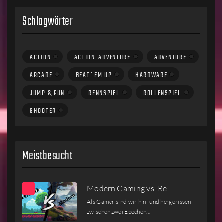
Schlagwörter
ACTION
ACTION-ADVENTURE
ADVENTURE
ARCADE
BEAT´EM UP
HARDWARE
JUMP & RUN
RENNSPIEL
ROLLENSPIEL
SHOOTER
Meistbesucht
Modern Gaming vs. Re…
Als Gamer sind wir hin- und hergerissen
zwischen zwei Epochen…