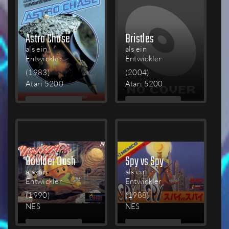
Astro Chase
Bristles
als ein
als ein
Entwickler
Entwickler
(1983)
(2004)
Atari 5200
Atari 5200
MEHR
MEHR
LESEN
LESEN
Boulder Dash
Spy vs Spy
als ein
als ein
Entwickler
Entwickler
(1990)
(1988)
NES
NES
MEHR
MEHR