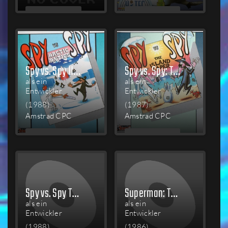
MEHR
MEHR
LESEN
LESEN
Spy vs. Spy III: Arctic Antics
Spy vs. Spy: The Island Caper
als ein
als ein
Entwickler
Entwickler
(1988)
(1987)
Amstrad CPC
Amstrad CPC
MEHR
MEHR
LESEN
LESEN
Spy vs. Spy Trilogy
Superman: The Game
als ein
als ein
Entwickler
Entwickler
(1988)
(1986)