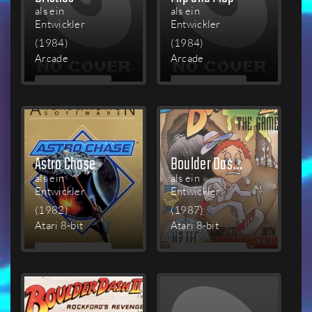
als ein
als ein
Entwickler
Entwickler
(1984)
(1984)
Arcade
Arcade
MEHR
MEHR
LESEN
LESEN
Astro Chase
Boulder Dash: Construction Kit
als ein
als ein
Entwickler
Entwickler
(1982)
(1987)
Atari 8-bit
Atari 8-bit
MEHR
MEHR
LESEN
LESEN