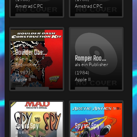
Amstrad CPC
Amstrad CPC
MEHR
MEHR
LESEN
LESEN
Boulder Dash: Construction Kit
Romper Room's I Love My Alphabet
als ein
Entwickler
als ein Publisher
(1987)
(1984)
Apple II
Apple II
MEHR
MEHR
LESEN
LESEN
Spy vs Spy
Spy vs. Spy III: Arctic Antics
als ein
als ein