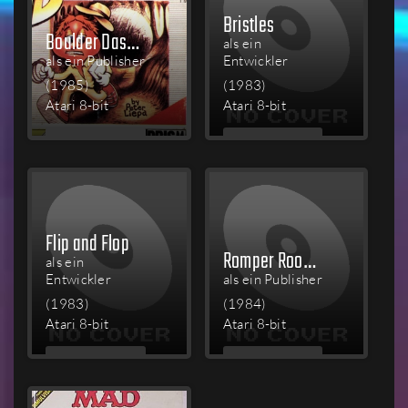
Bristles
Boulder Dash II: Rockford's Revenge
als ein
als ein Publisher
Entwickler
(1985)
(1983)
Atari 8-bit
Atari 8-bit
MEHR
MEHR
LESEN
LESEN
Flip and Flop
Romper Room's I Love My Alphabet
als ein
Entwickler
als ein Publisher
(1983)
(1984)
Atari 8-bit
Atari 8-bit
MEHR
MEHR
LESEN
LESEN