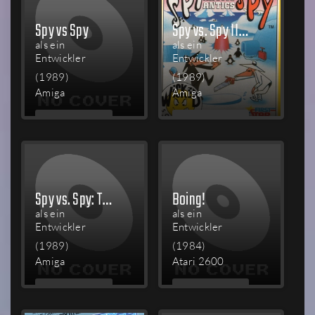
Spy vs Spy
Spy vs. Spy III: Arctic Antics
als ein
als ein
Entwickler
Entwickler
(1989)
(1989)
Amiga
Amiga
MEHR
MEHR
LESEN
LESEN
Spy vs. Spy: The Island Caper
Boing!
als ein
als ein
Entwickler
Entwickler
(1989)
(1984)
Amiga
Atari 2600
MEHR
MEHR
LESEN
LESEN