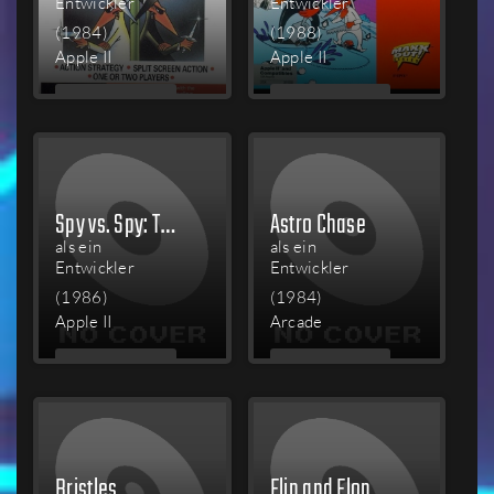
Entwickler
Entwickler
(1984)
(1988)
Apple II
Apple II
MEHR
MEHR
LESEN
LESEN
Spy vs. Spy: The Island Caper
Astro Chase
als ein
als ein
Entwickler
Entwickler
(1986)
(1984)
Apple II
Arcade
MEHR
MEHR
LESEN
LESEN
Bristles
Flip and Flop