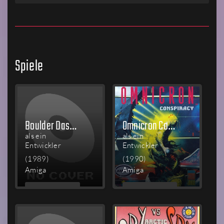
Spiele
Boulder Dash: Construction Kit
Omnicron Conspiracy
als ein
als ein
Entwickler
Entwickler
(1989)
(1990)
Amiga
Amiga
MEHR
MEHR
LESEN
LESEN