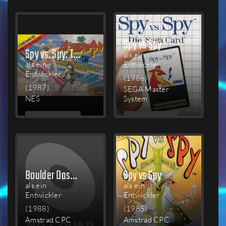
LESEN
LESEN
Spy vs Spy
Spy vs. Spy: The Island Caper
als ein
als ein
Entwickler
Entwickler
(1986)
(1987)
SEGA Master
NES
System
MEHR
MEHR
LESEN
LESEN
Boulder Dash: Construction Kit
Spy vs Spy
als ein
als ein
Entwickler
Entwickler
(1988)
(1985)
Amstrad CPC
Amstrad CPC