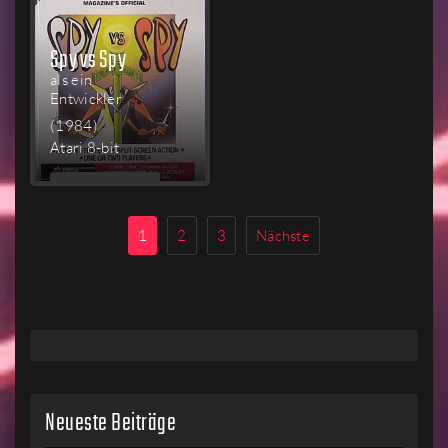
Spy vs Spy
als ein
Entwickler
(1984)
Atari 8-bit
MEHR
LESEN
1
2
3
Nächste
Neueste Beiträge