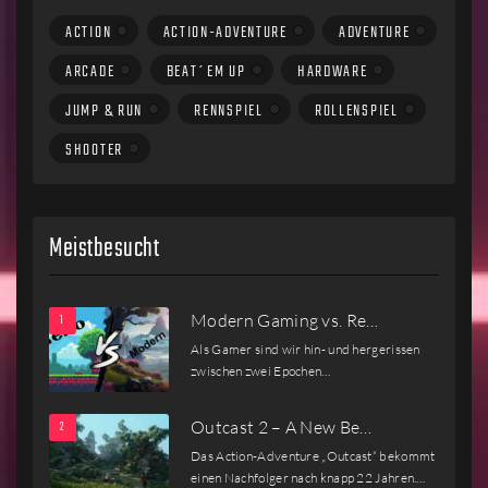
ACTION
ACTION-ADVENTURE
ADVENTURE
ARCADE
BEAT´EM UP
HARDWARE
JUMP & RUN
RENNSPIEL
ROLLENSPIEL
SHOOTER
Meistbesucht
Modern Gaming vs. Re…
Als Gamer sind wir hin- und hergerissen
zwischen zwei Epochen…
Outcast 2 – A New Be…
Das Action-Adventure „Outcast“ bekommt
einen Nachfolger nach knapp 22 Jahren.…