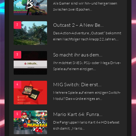
Als Gamer sind wir hin- und hergerissen
zwischen zwei Epochen…
Outcast 2 – A New Be…
Das Action-Adventure „Outcast“ bekommt
einen Nachfolger nach knapp 22 Jahren.…
So macht ihr aus dem…
Ihr möchtet SNES-, PS1- oder Mega Drive-
Spiele auf einem einzigen…
MIG Switch: Die erst…
Mehrere Spiele auf einem einzigen Switch-
Modul? Das würde einiges an…
Mario Kart 64: Funra…
Die Fangruppe Mario Kart 64 HD befasst
sich damit, „Mario…