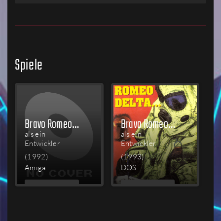
Spiele
Bravo Romeo Delta
Bravo Romeo Delta
als ein
als ein
Entwickler
Entwickler
(1992)
(1993)
Amiga
DOS
MEHR
MEHR
LESEN
LESEN